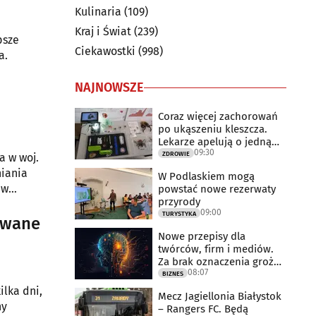
Kulinaria
(109)
Kraj i Świat
(239)
psze
Ciekawostki
(998)
a.
NAJNOWSZE
Coraz więcej zachorowań
po ukąszeniu kleszcza.
Lekarze apelują o jedną
09:30
rzecz
ZDROWIE
a w woj.
iania
W Podlaskiem mogą
 w
powstać nowe rezerwaty
przyrody
09:00
TURYSTYKA
ywane
Nowe przepisy dla
twórców, firm i mediów.
Za brak oznaczenia grożą
08:07
milionowe
BIZNES
lka dni,
Mecz Jagiellonia Białystok
ny
– Rangers FC. Będą