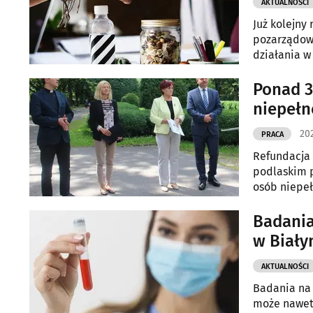
AKTUALNOŚCI
Już kolejny
pozarządowy
działania w
Ponad 3
niepełn
202
PRACA
Refundacja 
podlaskim 
osób niepeł
związku z e
Badani
w Biał
AKTUALNOŚCI
Badania na 
może nawet 