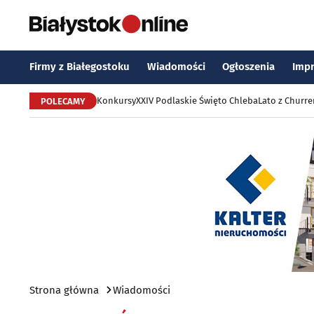
Firmy z Białegostoku
Wiadomości
Ogłoszenia
Imp
Konkursy
XXIV Podlaskie Święto Chleba
Lato z Churr
POLECAMY
Strona główna
Wiadomości