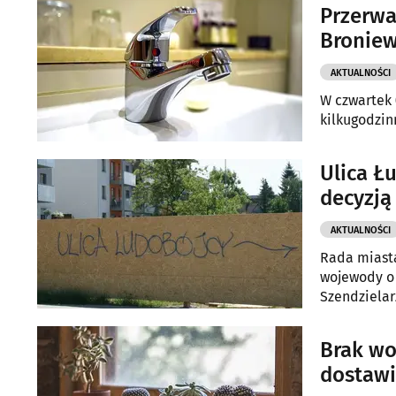
Przerwa
Bronie
AKTUALNOŚCI
W czwartek 
kilkugodzin
Ulica Łu
decyzj
AKTUALNOŚCI
Rada miast
wojewody o 
Szendzielar
Brak wo
dostaw