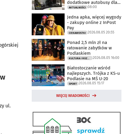
dodatkowe autobusy dla
08:00
kibiców
AKTUALNOŚCI
Jedna apka, więcej wygody
- zakupy online z InPost
Pay
2026.08.05 20:55
CIEKAWOSTKI
Ponad 2,5 mln zł na
ogórskiej
ratowanie zabytków w
Podlaskiem
2026.08.05 16:00
KULTURA I ROZRYWKA
Białostoczanie wśród
najlepszych. Trójka z KS-u
 w
Podlasie na MŚ U-20
2026.08.05 15:17
SPORT
WIĘCEJ WIADOMOŚCI
y ul.