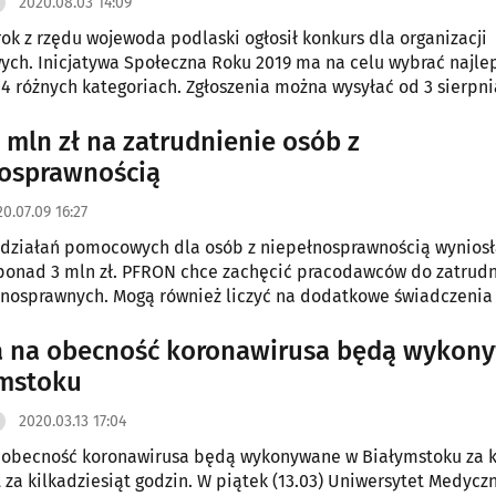
2020.08.03 14:09
 rok z rzędu wojewoda podlaski ogłosił konkurs dla organizacji
ch. Inicjatywa Społeczna Roku 2019 ma na celu wybrać najle
 4 różnych kategoriach. Zgłoszenia można wysyłać od 3 sierpni
 mln zł na zatrudnienie osób z
osprawnością
0.07.09 16:27
działań pomocowych dla osób z niepełnosprawnością wyniosł
ponad 3 mln zł. PFRON chce zachęcić pracodawców do zatrudn
nosprawnych. Mogą również liczyć na dodatkowe świadczenia
pidemią koronawirusa.
a na obecność koronawirusa będą wykon
ymstoku
2020.03.13 17:04
obecność koronawirusa będą wykonywane w Białymstoku za ki
za kilkadziesiąt godzin. W piątek (13.03) Uniwersytet Medycz