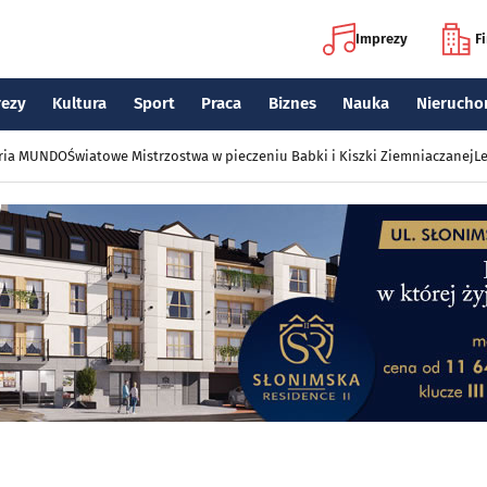
Imprezy
F
rezy
Kultura
Sport
Praca
Biznes
Nauka
Nierucho
eria MUNDO
Światowe Mistrzostwa w pieczeniu Babki i Kiszki Ziemniaczanej
Le