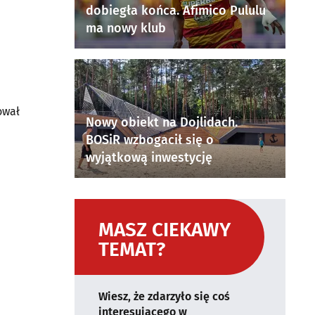
dobiegła końca. Afimico Pululu
ma nowy klub
ował
Nowy obiekt na Dojlidach.
BOSiR wzbogacił się o
wyjątkową inwestycję
MASZ CIEKAWY
TEMAT?
Wiesz, że zdarzyło się coś
interesującego w