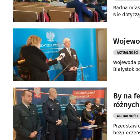
Radna mias
Nie dotyczą
Wojewod
AKTUALNOŚCI
Wojewoda p
Białystok o
By na f
różnych 
AKTUALNOŚCI
Przedstawic
bezpieczeń