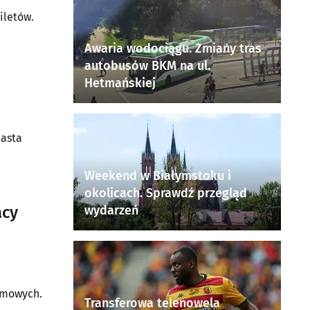
iletów.
Awaria wodociągu. Zmiany tras
autobusów BKM na ul.
Hetmańskiej
iasta
Weekend w Białymstoku i
okolicach. Sprawdź przegląd
acy
wydarzeń
a
imowych.
Transferowa telenowela