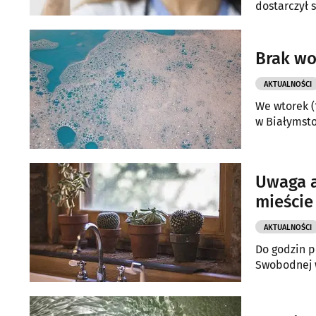
dostarczył 
Brak wo
AKTUALNOŚCI
We wtorek (
w Białymsto
Uwaga a
mieście
AKTUALNOŚCI
Do godzin p
Swobodnej w