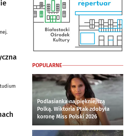
ie
nej.
yczna
POPULARNE
Studium
Podlasianka najpiękniejszą
Polką. Wiktoria Ptak zdobyła
nach
koronę Miss Polski 2026