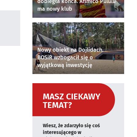
dobiegła końca. Afimico Pululu
ma nowy klub
Nowy obiekt na Dojlidach.
BOSiR wzbogacił się o
wyjątkową inwestycję
MASZ CIEKAWY
TEMAT?
Wiesz, że zdarzyło się coś
interesującego w