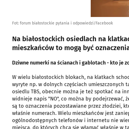
Fot: forum białostockie pytania i odpowiedzi/Facebook
Na białostockich osiedlach na klatka
mieszkańców to mogą być oznaczenia 
Dziwne numerki na ścianach i gablotach - kto je z
W wielu białostockich blokach, na klatkach scho
wyryte np. w dolnych częściach umieszczonych ta
osiedlu TBS, obecnie można je też spotkać na i
widnieje napis "NO", co można by podejrzewać, że
są to oznaczenia pozostawiane przez złodziei, k
właśnie numerach. Wielu mieszkańców jest zaniep
ogólnodostępnych telefonów i internetu nie wierz
miejsca, do których chcą się włamać właśnie w t