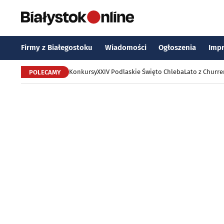
Firmy z Białegostoku
Wiadomości
Ogłoszenia
Imp
Konkursy
XXIV Podlaskie Święto Chleba
Lato z Churr
POLECAMY