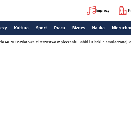
Imprezy
F
rezy
Kultura
Sport
Praca
Biznes
Nauka
Nierucho
eria MUNDO
Światowe Mistrzostwa w pieczeniu Babki i Kiszki Ziemniaczanej
Le