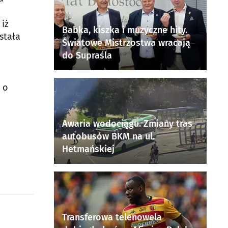
 iż
Babka, kiszka i muzyczne hity.
stała
Światowe Mistrzostwa wracają
do Supraśla
 o
Awaria wodociągu. Zmiany tras
autobusów BKM na ul.
Hetmańskiej
Transferowa telenowela