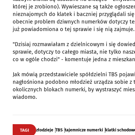
której je zrobiono). Wywieszane są także ogłosze
nieznajomych do klatek i baczniej przyglądali si
obecnie problem dziwnych numerków dotyczy też in
już powiadomiona o tej sprawie i się nią zajmuje.
"Dzisiaj rozmawiałam z dzielnicowym i się dowied
sprawie, dotyczy to całego miasta, nie tylko nasz
co w ogóle chodzi" - komentuje jedna z mieszkan
Jak mówią przedstawiciele spółdzielni TBS pojawia
nagłośniona podobno młodzież urządza sobie z t
okolicznych blokach numerki, by wystraszyć mies
wiadomo.
TAGI
złodzieje
TBS
tajemnicze numerki
klatki schodow