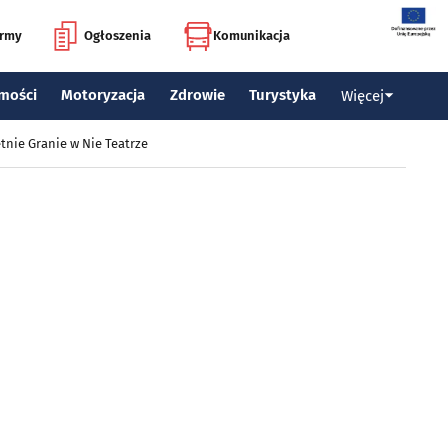
irmy
Ogłoszenia
Komunikacja
mości
Motoryzacja
Zdrowie
Turystyka
Więcej
tnie Granie w Nie Teatrze