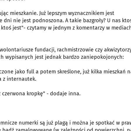
jąc mieszkanie. Już lepszym wyznacznikiem jest
e dni nie jest podnoszona. A takie bazgroły? U nas kto
e ktoś jest"- czytamy w jednym z komentarzy w mediac
wolontariusze fundacji, rachmistrzowie czy akwizytorzy
ch wypisanych jest jednak bardzo zaniepokojonych:
zone jako full a potem skreślone, już kilka mieszkań n
 z internautek.
 czerwona kropkę" - dodaje inna.
jemnicze numerki są już plagą i można je spotkać w pra
 bądź zamalowywane (w zależności od powierzchni, n