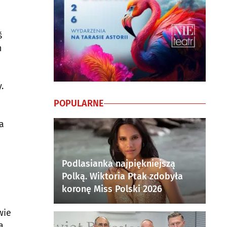
ś
h
.
POPULARNE
a
Podlasianka najpiękniejszą
Polką. Wiktoria Ptak zdobyła
koronę Miss Polski 2026
wie
a