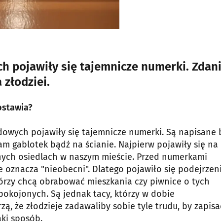
ch pojawiły się tajemnicze numerki. Zda
złodziei.
ostawia?
dowych pojawiły się tajemnicze numerki. Są napisane
m gablotek bądź na ścianie. Najpierw pojawiły się na
nnych osiedlach w naszym mieście. Przed numerkami
 oznacza "nieobecni". Dlatego pojawiło się podejrzeni
tórzy chcą obrabować mieszkania czy piwnice o tych
okojonych. Są jednak tacy, którzy w dobie
ą, że złodzieje zadawaliby sobie tyle trudu, by zapisa
aki sposób.