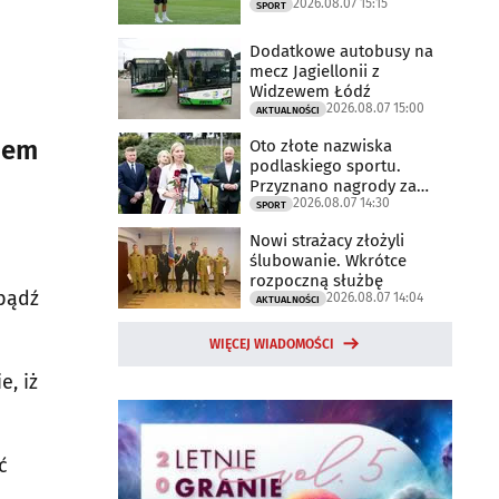
2026.08.07 15:15
SPORT
Dodatkowe autobusy na
mecz Jagiellonii z
Widzewem Łódź
2026.08.07 15:00
AKTUALNOŚCI
niem
Oto złote nazwiska
podlaskiego sportu.
Przyznano nagrody za
2026.08.07 14:30
2025 rok
SPORT
Nowi strażacy złożyli
ślubowanie. Wkrótce
rozpoczną służbę
 bądź
2026.08.07 14:04
AKTUALNOŚCI
WIĘCEJ WIADOMOŚCI
e, iż
ć