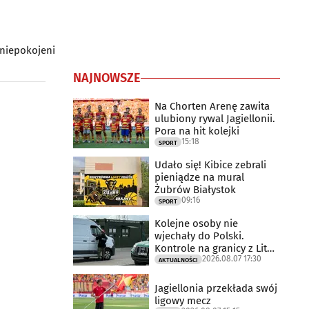
aniepokojeni
NAJNOWSZE
Na Chorten Arenę zawita
ulubiony rywal Jagiellonii.
Pora na hit kolejki
15:18
SPORT
Udało się! Kibice zebrali
pieniądze na mural
Żubrów Białystok
09:16
SPORT
Kolejne osoby nie
wjechały do Polski.
Kontrole na granicy z Litwą
2026.08.07 17:30
trwają
AKTUALNOŚCI
Jagiellonia przekłada swój
ligowy mecz