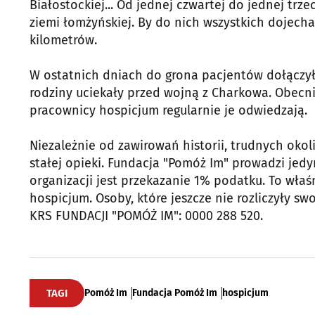
Białostockiej... Od jednej czwartej do jednej tr
ziemi łomżyńskiej. By do nich wszystkich dojecha
kilometrów.
W ostatnich dniach do grona pacjentów dołączył
rodziny uciekały przed wojną z Charkowa. Obecn
pracownicy hospicjum regularnie je odwiedzają.
Niezależnie od zawirowań historii, trudnych okol
stałej opieki. Fundacja "Pomóż Im" prowadzi jed
organizacji jest przekazanie 1% podatku. To wła
hospicjum. Osoby, które jeszcze nie rozliczyły sw
KRS FUNDACJI "POMÓŻ IM": 0000 288 520.
TAGI
Pomóż Im
Fundacja Pomóż Im
hospicjum