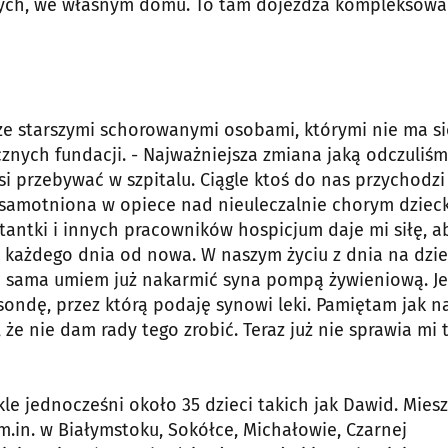
ższych, we własnym domu. To tam dojeżdża kompleksowa
 ze starszymi schorowanymi osobami, którymi nie ma si
nych fundacji. - Najważniejsza zmiana jaką odczuliśm
si przebywać w szpitalu. Ciągle ktoś do nas przychodzi
 osamotniona w opiece nad nieuleczalnie chorym dziec
litantki i innych pracowników hospicjum daje mi siłę, a
ć, każdego dnia od nowa. W naszym życiu z dnia na dzi
 Ja sama umiem już nakarmić syna pompą żywieniową. Je
 sondę, przez którą podaję synowi leki. Pamiętam jak n
 że nie dam rady tego zrobić. Teraz już nie sprawia mi 
le jednocześni około 35 dzieci takich jak Dawid. Mies
.in. w Białymstoku, Sokółce, Michałowie, Czarnej