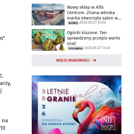
Nowy sklep w Alfa
Centrum. Znana włoska
marka otworzyła salon w
2026.08.07 14:00
Białymstoku
BIZNES
Ogórki kiszone. Ten
m"
sprawdzony przepis warto
znać
2026.08.07 13:40
KULINARIA
WIĘCEJ WIADOMOŚCI
ć.
arzy,
j
m na
 10