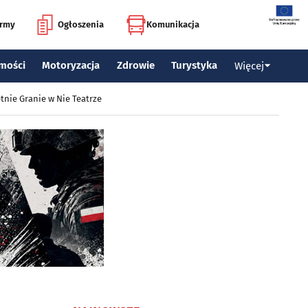
irmy
Ogłoszenia
Komunikacja
mości
Motoryzacja
Zdrowie
Turystyka
Więcej
tnie Granie w Nie Teatrze