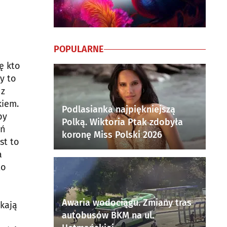
POPULARNE
ę kto
y to
 z
kiem.
Podlasianka najpiękniejszą
by
Polką. Wiktoria Ptak zdobyła
eń
koronę Miss Polski 2026
st to
a
to
Awaria wodociągu. Zmiany tras
zkają
autobusów BKM na ul.