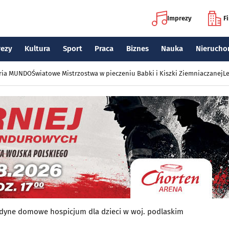
Imprezy
F
rezy
Kultura
Sport
Praca
Biznes
Nauka
Nierucho
eria MUNDO
Światowe Mistrzostwa w pieczeniu Babki i Kiszki Ziemniaczanej
Le
jedyne domowe hospicjum dla dzieci w woj. podlaskim