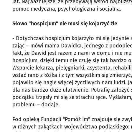
lat. Najważniejsze, że przebywają wśród najbli
pomoc medyczna, psychologiczna i socjalna.
Słowo "hospicjum" nie musi się kojarzyć źle
- Dotychczas hospicjum kojarzyło mi się jedynie
zająć – mówi mama Dawidka, jednego z podopiecz
fakt, że Dawid jest razem z nami w domu i nie mu
hospicjum, dzięki temu nie czuję się tak bardzo
Wsparcie lekarza, pielęgniarki, asystenta, rehabi
wstać rano z łóżka i z tym wszystkim się zmierzy
pojawiło się nagle więcej życzliwych nam ludzi.
dla nas bardzo duże ułatwienie. Potrafię założyć
początku trzęsły mi się ze strachu ręce. Myślałam,
problemu – dodaje.
Pod opieką Fundacji "Pomóż Im" znajduje się zwyk
w różnych zakątkach województwa podlaskiego: m