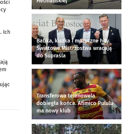
Hetmańskiej
ości
ęcy
a
. Ich
Babka, kiszka i muzyczne hity.
Światowe Mistrzostwa wracają
do Supraśla
gają
iem
sując
Transferowa telenowela
dobiegła końca. Afimico Pululu
ma nowy klub