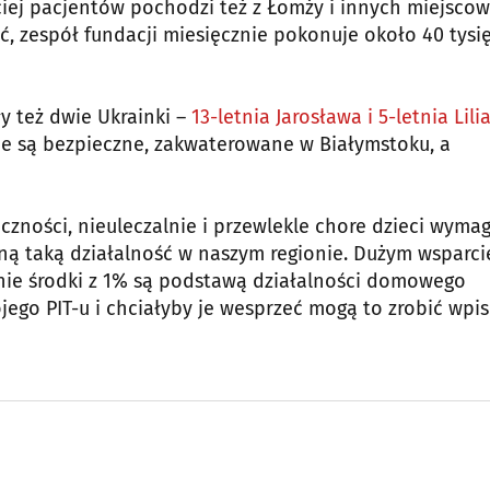
zeciej pacjentów pochodzi też z Łomży i innych miejscow
ć, zespół fundacji miesięcznie pokonuje około 40 tysi
y też dwie Ukrainki –
13-letnia Jarosława i 5-letnia Lili
ie są bezpieczne, zakwaterowane w Białymstoku, a
iczności, nieuleczalnie i przewlekle chore dzieci wyma
yną taką działalność w naszym regionie. Dużym wsparc
śnie środki z 1% są podstawą działalności domowego
ojego PIT-u i chciałyby je wesprzeć mogą to zrobić wpi