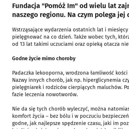
Fundacja "Pomóż Im" od wielu lat zaj
naszego regionu. Na czym polega jej 
Wstrząsające wydarzenia ostatnich lat i miesięc
pielęgnować na co dzień. Także wobec tych, któr
od 13 lat takimi uczuciami oraz opieką otacza ni
Godne życie mimo choroby
Padaczka lekooporna, wrodzona łamliwość kości c
Nazwy innych chorób, jak np. hiperglicynemia czy
pielęgniarek i rodziców cierpiących maluchów. Po
fazie leczenia nowotworów.
Nie da się tych chorób wyleczyć, można natomias
komfort życia – bez bólu i w poczuciu bezpiecz
godne, jak najlepsze spędzenie czasu, jaki im pozo