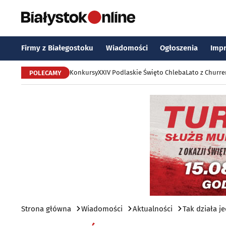
Firmy z Białegostoku
Wiadomości
Ogłoszenia
Imp
Konkursy
XXIV Podlaskie Święto Chleba
Lato z Churr
POLECAMY
Strona główna
Wiadomości
Aktualności
Tak działa 