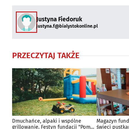
Justyna Fiedoruk
justyna.f@bialystokonline.pl
PRZECZYTAJ TAKŻE
Dmuchańce, alpaki i wspólne
Magazyn fund
grillowanie. Festyn fundacji "Pomóż
świeci pustka