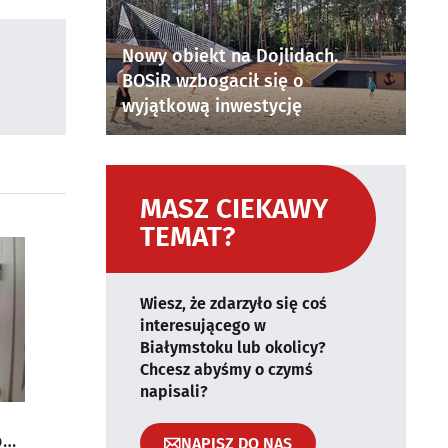
Nowy obiekt na Dojlidach.
BOSiR wzbogacił się o
wyjątkową inwestycję
MASZ CIEKAWY
TEMAT?
Wiesz, że zdarzyło się coś
interesującego w
Białymstoku lub okolicy?
Chcesz abyśmy o czymś
napisali?
ń
o
NAPISZ DO NAS