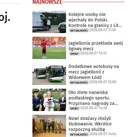
NAJNOWSZE
j.
Kolejne osoby nie
wjechały do Polski.
Kontrole na granicy z Litwą
2026.08.07 17:30
trwają
AKTUALNOŚCI
Jagiellonia przekłada swój
ligowy mecz
2026.08.07 15:15
SPORT
Dodatkowe autobusy na
mecz Jagiellonii z
Widzewem Łódź
2026.08.07 15:00
AKTUALNOŚCI
Oto złote nazwiska
podlaskiego sportu.
Przyznano nagrody za
2026.08.07 14:30
2025 rok
SPORT
Nowi strażacy złożyli
ślubowanie. Wkrótce
rozpoczną służbę
2026.08.07 14:04
AKTUALNOŚCI