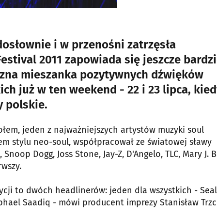
dosłownie i w przenośni zatrzęsła
stival 2011 zapowiada się jeszcze bardzi
yczna mieszanka pozytywnych dźwięków
ch już w ten weekend - 22 i 23 lipca, kied
y polskie.
łem, jeden z najważniejszych artystów muzyki soul
em stylu neo-soul, współpracował ze światowej sławy
noop Dogg, Joss Stone, Jay-Z, D'Angelo, TLC, Mary J. Bl
rwszy.
ycji to dwóch headlinerów: jeden dla wszystkich - Seal
aphael Saadiq - mówi producent imprezy Stanisław Trzc