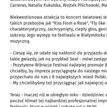
Carreras, Natalia Kukulska, Wojtek Pilichowski, M
Niekwestionowa atrakcja to koncert światowej sław
takich przebojów jak "Kiss From a Rose", "Fly like
charakterystyczny, zachrypnięty, ciepły głos, ge
sukcesy. Jego występ na festiwalu w Białymstok
muzyczną.
- Cieszę się, że udało się nakłonić do przyjazdu 
takie gwiazdy, jak na przykład Seal - mówi zastę
- Pozytywne Wibracje Festival najlepiej promuje 
chciałby, by impreza przyciągnęła do naszego mia
przyjechało do nas z 8 największych miast Polski.
- My chcielibyśmy też przyciągnąć jak najwięcej o
Teraz - inaczej niż w ubiegłym roku - dziedzinie
poczuć klimat tej najbardziej profesjonalnej imp
festiwalu. Start w piątek i sobotę już o 19.00.