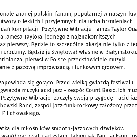
onale znanej polskim fanom, popularnej w naszym kra
utwory o lekkich i przyjemnych dla ucha brzmieniach
ydań kompilacji "Pozytywne Wibracje" James Taylor Qua
 Jamesa Taylora, jednego z najznakomitszych
az pierwszy. Będzie to szczególna okazja nie tylko z te
i urodziny. Będzie je świętował właśnie w Białymstoku
riolanza, pierwsi w Polsce przedstawiciele muzyki
zenie z jazzową improwizacją i funkowym groovem.
 zapowiada się gorąco. Przed wielką gwiazdą festiwalu
 gwiazda muzyki acid jazz - zespół Count Basic. Ich mu
Pozytywne Wibracje" zaczęły swoją przygodę - acid jaz
chowski Band, zespół jazz-funk-rockowy założony przez
 Pilichowskiego.
ratką dla miłośników smooth-jazzowych dźwięków
spółpracował z artystami takimi jak Paul Jackson, Jo