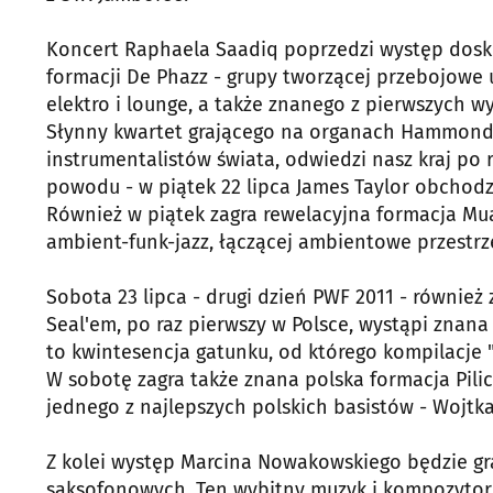
Koncert Raphaela Saadiq poprzedzi występ dosk
formacji De Phazz - grupy tworzącej przebojowe 
elektro i lounge, a także znanego z pierwszych w
Słynny kwartet grającego na organach Hammonda
instrumentalistów świata, odwiedzi nasz kraj po r
powodu - w piątek 22 lipca James Taylor obchodz
Również w piątek zagra rewelacyjna formacja Mua
ambient-funk-jazz, łączącej ambientowe przestr
Sobota 23 lipca - drugi dzień PWF 2011 - również
Seal'em, po raz pierwszy w Polsce, wystąpi znana
to kwintesencja gatunku, od którego kompilacje "
W sobotę zagra także znana polska formacja Pili
jednego z najlepszych polskich basistów - Wojtka
Z kolei występ Marcina Nowakowskiego będzie g
saksofonowych. Ten wybitny muzyk i kompozytor w