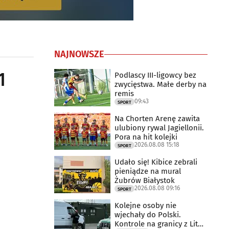
NAJNOWSZE
1
Podlascy III-ligowcy bez
zwycięstwa. Małe derby na
remis
09:43
SPORT
Na Chorten Arenę zawita
ulubiony rywal Jagiellonii.
Pora na hit kolejki
2026.08.08 15:18
SPORT
Udało się! Kibice zebrali
pieniądze na mural
Żubrów Białystok
2026.08.08 09:16
SPORT
Kolejne osoby nie
wjechały do Polski.
Kontrole na granicy z Litwą