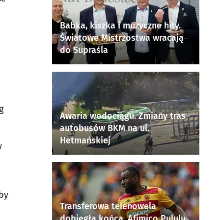
Babka, kiszka i muzyczne hity.
Światowe Mistrzostwa wracają
do Supraśla
g
Awaria wodociągu. Zmiany tras
autobusów BKM na ul.
Hetmańskiej
w
 by
Transferowa telenowela
dobiegła końca. Afimico Pululu