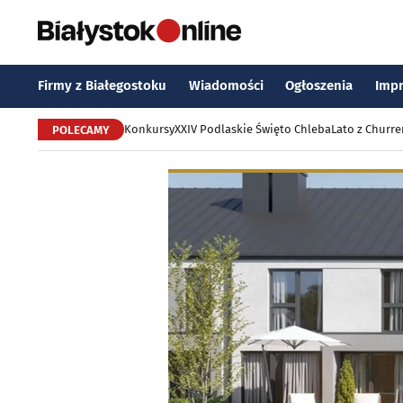
Firmy z Białegostoku
Wiadomości
Ogłoszenia
Imp
Konkursy
XXIV Podlaskie Święto Chleba
Lato z Churr
POLECAMY