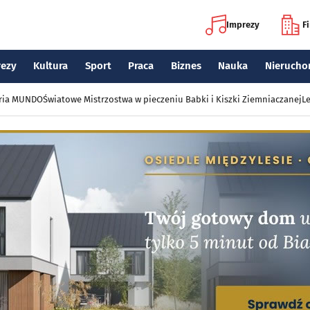
Imprezy
F
rezy
Kultura
Sport
Praca
Biznes
Nauka
Nierucho
eria MUNDO
Światowe Mistrzostwa w pieczeniu Babki i Kiszki Ziemniaczanej
Le