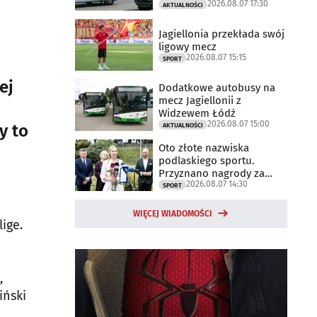
2026.08.07 17:30
trwają
AKTUALNOŚCI
Jagiellonia przekłada swój
ligowy mecz
2026.08.07 15:15
SPORT
ej
Dodatkowe autobusy na
mecz Jagiellonii z
Widzewem Łódź
2026.08.07 15:00
y to
AKTUALNOŚCI
Oto złote nazwiska
podlaskiego sportu.
Przyznano nagrody za
2026.08.07 14:30
2025 rok
SPORT
WIĘCEJ WIADOMOŚCI
ige.
,
iński