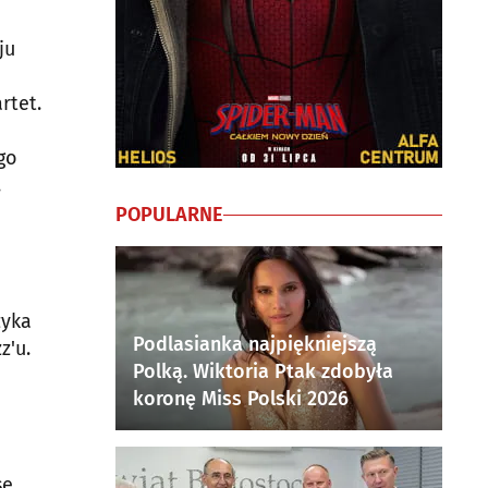
ju
rtet.
go
.
POPULARNE
zyka
Podlasianka najpiękniejszą
z'u.
Polką. Wiktoria Ptak zdobyła
koronę Miss Polski 2026
se