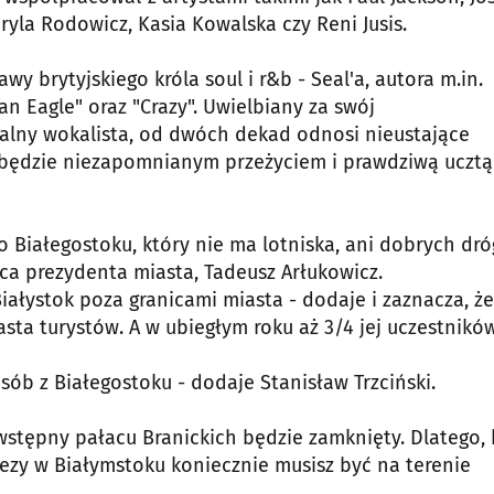
aryla Rodowicz, Kasia Kowalska czy Reni Jusis.
y brytyjskiego króla soul i r&b - Seal'a, autora m.in.
 an Eagle" oraz "Crazy". Uwielbiany za swój
nialny wokalista, od dwóch dekad odnosi nieustające
u będzie niezapomnianym przeżyciem i prawdziwą ucztą
do Białegostoku, który nie ma lotniska, ani dobrych dró
pca prezydenta miasta, Tadeusz Arłukowicz.
Białystok poza granicami miasta - dodaje i zaznacza, że
sta turystów. A w ubiegłym roku aż 3/4 jej uczestnikó
sób z Białegostoku - dodaje Stanisław Trzciński.
c wstępny pałacu Branickich będzie zamknięty. Dlatego,
rezy w Białymstoku koniecznie musisz być na terenie