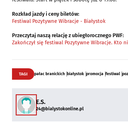
Rozkład jazdy i ceny biletów:
Festiwal Pozytywne Wibracje - Białystok
Przeczytaj naszą relację z ubiegłorocznego PWF:
Zakończył się festiwal Pozytywne Wibracje. Kto nie
TAGI
pałac branickich
białystok
promocja
festiwal
poz
E.S.
24@bialystokonline.pl