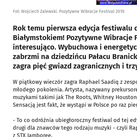
Fot: Wojciech Zalewski. Pozytywne Wibracje Festival 2010
Rok temu pierwsza edycja festiwalu 
Białymstokiem! Pozytywne Wibracje Fe
interesująco. Wybuchowa i energet
zabrzmi na dziedzińcu Pałacu Branicki
zagra pięć gwiazd zagranicznych i trz
W piątkowy wieczór zagra Raphael Saadiq z zespo
młodego pokolenia. Artysta, nazywany prekursor
muzykami takimi jak The Roots, Whitney Houston, S
Sensacją jest fakt, że wystąpi w Polsce po raz pie
- To co odróżnia ubiegłoroczny festiwal od tej ed
drugi dla znawców tego rodzaju muzyki - czyli R
z STX Jamboree.