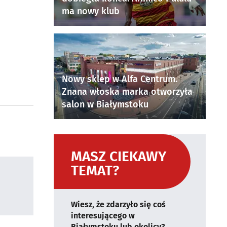
ma nowy klub
Nowy sklep w Alfa Centrum.
Znana włoska marka otworzyła
salon w Białymstoku
MASZ CIEKAWY
TEMAT?
Wiesz, że zdarzyło się coś
interesującego w
Białymstoku lub okolicy?