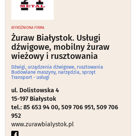
Przesyłki kurierskie
(16)
Samochody, kierowcy - wynajem
(45)
WYRÓŻNIONA FIRMA
Żuraw Białystok. Usługi
Spedycja
(23)
dźwigowe, mobilny żuraw
wieżowy i rusztowania
Taxi
(8)
Dźwigi, urządzenia dźwigowe, rusztowania
Budowlane maszyny, narzędzia, sprzęt
Transport - usługi
(122)
Transport - usługi
ul. Dolistowska 4
15-197 Białystok
tel.: 85 653 94 00, 509 706 951, 509 706
952
www.zurawbialystok.pl