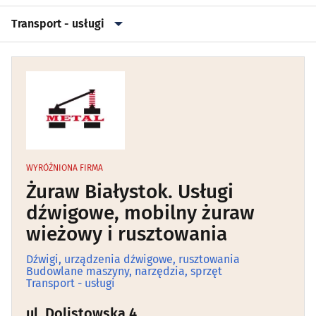
Transport - usługi
Parkingi
(1)
Przeprowadzki
(15)
Przesyłki kurierskie
(16)
Samochody, kierowcy - wynajem
(45)
WYRÓŻNIONA FIRMA
Żuraw Białystok. Usługi
Spedycja
(23)
dźwigowe, mobilny żuraw
wieżowy i rusztowania
Taxi
(8)
Dźwigi, urządzenia dźwigowe, rusztowania
Budowlane maszyny, narzędzia, sprzęt
Transport - usługi
(122)
Transport - usługi
ul. Dolistowska 4