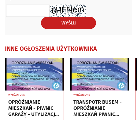
WYŚLIJ
INNE OGŁOSZENIA UŻYTKOWNIKA
WYRÓŻNIONE
WYRÓŻNIONE
OPRÓŻNIANIE
TRANSPOTR BUSEM -
MIESZKAŃ - PIWNIC
OPRÓŻNIANIE
GARAŻY - UTYLIZACJA
MIESZKAŃ PIWNIC
- WYWÓZ MEBLI RTV
GARAŻY - UTYLIZACJA
AGD
- WYWÓZ MEBLI