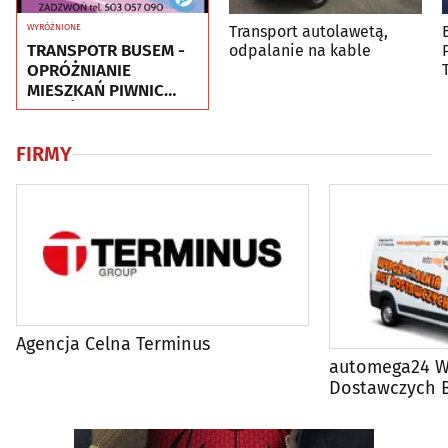
Transport autolawetą,
WYRÓŻNIONE
TRANSPOTR BUSEM -
odpalanie na kable
OPRÓŻNIANIE
MIESZKAŃ PIWNIC
GARAŻY - UTYLIZACJA
- WYWÓZ MEBLI
FIRMY
Agencja Celna Terminus
automega24 W
Dostawczych B