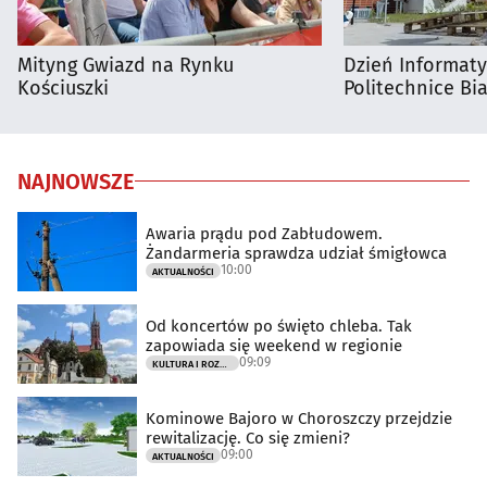
Mityng Gwiazd na Rynku
Dzień Informat
Kościuszki
Politechnice Bia
NAJNOWSZE
Awaria prądu pod Zabłudowem.
Żandarmeria sprawdza udział śmigłowca
10:00
AKTUALNOŚCI
Od koncertów po święto chleba. Tak
zapowiada się weekend w regionie
09:09
KULTURA I ROZRYWKA
Kominowe Bajoro w Choroszczy przejdzie
rewitalizację. Co się zmieni?
09:00
AKTUALNOŚCI