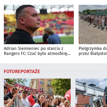
Adrian Siemieniec po starciu z
Pielgrzymka do
Rangers FC: Czuć było atmosferę
przez Białysto
dużego meczu
utrudnienia?
FOTOREPORTAŻE