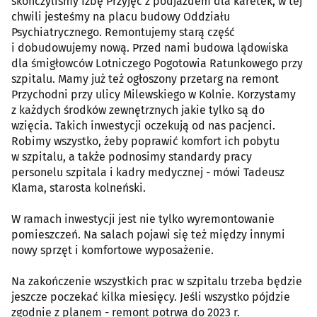
skończyliśmy Izbę Przyjęć z podjazdem dla karetek, w tej
chwili jesteśmy na placu budowy Oddziału
Psychiatrycznego. Remontujemy starą część
i dobudowujemy nową. Przed nami budowa lądowiska
dla śmigłowców Lotniczego Pogotowia Ratunkowego przy
szpitalu. Mamy już też ogłoszony przetarg na remont
Przychodni przy ulicy Milewskiego w Kolnie. Korzystamy
z każdych środków zewnętrznych jakie tylko są do
wzięcia. Takich inwestycji oczekują od nas pacjenci.
Robimy wszystko, żeby poprawić komfort ich pobytu
w szpitalu, a także podnosimy standardy pracy
personelu szpitala i kadry medycznej - mówi Tadeusz
Klama, starosta kolneński.
W ramach inwestycji jest nie tylko wyremontowanie
pomieszczeń. Na salach pojawi się też między innymi
nowy sprzęt i komfortowe wyposażenie.
Na zakończenie wszystkich prac w szpitalu trzeba będzie
jeszcze poczekać kilka miesięcy. Jeśli wszystko pójdzie
zgodnie z planem - remont potrwa do 2023 r.