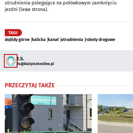
utrudnienia polegające na połówkowym zamknięciu
jezdni (lewa strona).
TAGI
dojlidy górne
halicka
kanał
utrudnienia
roboty drogowe
E.S.
24@bialystokonline.pl
PRZECZYTAJ TAKŻE