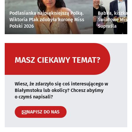
Podlasianka najpiękniejszą Polką.
Babka, kiszka i
Wiktoria Ptak zdobyła koronę Miss
Światowe Mistr
Polski 2026
Supraśla
MASZ CIEKAWY TEMAT?
Wiesz, że zdarzyło się coś interesującego w
Białymstoku lub okolicy? Chcesz abyśmy
o czymś napisali?
NAPISZ DO NAS