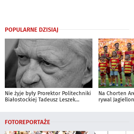
POPULARNE DZISIAJ
Nie żyje były Prorektor Politechniki
Na Chorten Ar
Białostockiej Tadeusz Leszek
rywal Jagiellon
Wierzbicki
FOTOREPORTAŻE