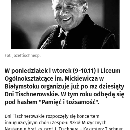
Fot: jozeftischner.pl
W poniedziałek i wtorek (9-10.11) I Liceum
Ogólnokształcące im. Mickiewicza w
Białymstoku organizuje już po raz dziesiąty
Dni Tischnerowskie. W tym roku odbędą się
pod hasłem "Pamięć i tożsamość".
Dni Tischnerowskie rozpoczęły się koncertem
inauguracyjnym chóru Zespołu Szkół Muzycznych.
Następnie brat ks. prof. J. Tischnera – Kazimierz Tischner