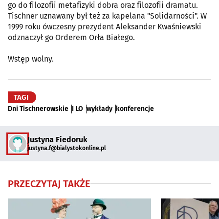
go do filozofii metafizyki dobra oraz filozofii dramatu.
Tischner uznawany był też za kapelana "Solidarności". W
1999 roku ówczesny prezydent Aleksander Kwaśniewski
odznaczył go Orderem Orła Białego.
Wstęp wolny.
TAGI
Dni Tischnerowskie
I LO
wykłady
konferencje
Justyna Fiedoruk
justyna.f@bialystokonline.pl
PRZECZYTAJ TAKŻE