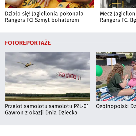
Działo się! Jagiellonia pokonała
Mecz Jagiellon
Rangers FC! Szmyt bohaterem
Rangers FC. 
autobusy dla 
FOTOREPORTAŻE
Przelot samolotu samolotu PZL-01
Ogólnopolski D
Gawron z okazji Dnia Dziecka