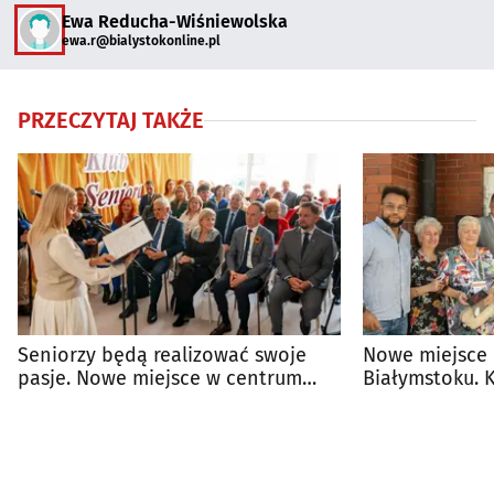
Ewa Reducha-Wiśniewolska
ewa.r@bialystokonline.pl
PRZECZYTAJ TAKŻE
Seniorzy będą realizować swoje
Nowe miejsce 
pasje. Nowe miejsce w centrum
Białymstoku. K
Białegostoku
już otwarty