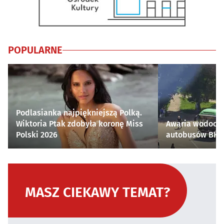
POPULARNE
Podlasianka najpiękniejszą Polką.
Wiktoria Ptak zdobyła koronę Miss
Awaria wodocią
Polski 2026
autobusów BKM 
MASZ CIEKAWY TEMAT?