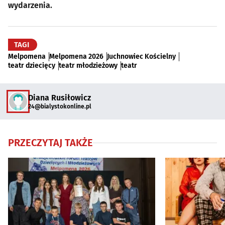
wydarzenia.
TAGI
Melpomena
Melpomena 2026
Juchnowiec Kościelny
teatr dziecięcy
teatr młodzieżowy
teatr
Diana Rusiłowicz
24@bialystokonline.pl
PRZECZYTAJ TAKŻE