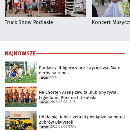
Truck Show Podlasie
Koncert Muzycz
NAJNOWSZE
Podlascy III-ligowcy bez zwycięstwa. Małe
derby na remis
09:43
SPORT
Na Chorten Arenę zawita ulubiony rywal
Jagiellonii. Pora na hit kolejki
2026.08.08 15:18
SPORT
Udało się! Kibice zebrali pieniądze na mural
Żubrów Białystok
2026.08.08 09:16
SPORT