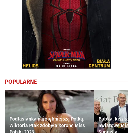
POPULARNE
Podlasianka najpiękniejszą Polką.
Babka, kiszka i
Wiktoria Ptak zdobyła koronę Miss
Światowe Mistr
Polski 2026
Supraśla