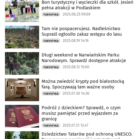
Bon turystyczny i wycieczki dla szkół. Jesień
Kultura i Rozrywka
(18491)
pełna atrakcji w Podlaskiem
2025.08.25 09:00
TURYSTYKA
Sport
(14010)
Tam nie pospacerujesz. Nadleśnictwo
Supraśl ogłosiło zakaz wstępu do lasu
Biznes
(4740)
2025.08.19 14:16
TURYSTYKA
Praca
(1979)
Długi weekend w Narwiańskim Parku
Narodowym. Sprawdź dostępne atrakcje
2025.08.13 15:00
TURYSTYKA
Nauka
(4833)
Można zwiedzić krypty pod białostocką
Zdrowie
(3300)
farą. Spoczywają tam ważne osoby
2025.07.30 14:30
TURYSTYKA
Uroda
(625)
Podróż z dzieckiem? Sprawdź, o czym
musisz pamiętać przed wyjazdem za
Rodzina
(202)
granicę
2025.07.21 12:47
TURYSTYKA
Motoryzacja
(769)
Dziedzictwo Tatarów pod ochroną UNESCO.