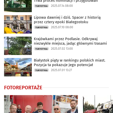
Trwa proces nominacji i przygotowań
2025.07.14 08:00
TURYSTYKA
Dom
(875)
Lipowa dawniej i dziś. Spacer z historią
Kryminalne
(4576)
przez cztery epoki Białegostoku
2025.07.10 08:00
TURYSTYKA
Drogówka
(2462)
Krajówkami przez Podlasie. Odkrywaj
niezwykłe miejsca, jadąc głównymi trasami
Turystyka
(181)
2025.07.02 13:00
TURYSTYKA
Kulinaria
(109)
Białystok piąty w rankingu polskich miast.
Pozycja ta pokazuje jego potencjał
2025.07.01 13:27
TURYSTYKA
Kraj i Świat
(239)
Ciekawostki
(998)
FOTOREPORTAŻE