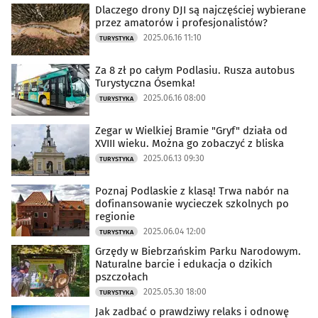
Dlaczego drony DJI są najczęściej wybierane
przez amatorów i profesjonalistów?
2025.06.16 11:10
TURYSTYKA
Za 8 zł po całym Podlasiu. Rusza autobus
Turystyczna Ósemka!
2025.06.16 08:00
TURYSTYKA
Zegar w Wielkiej Bramie "Gryf" działa od
XVIII wieku. Można go zobaczyć z bliska
2025.06.13 09:30
TURYSTYKA
Poznaj Podlaskie z klasą! Trwa nabór na
dofinansowanie wycieczek szkolnych po
regionie
2025.06.04 12:00
TURYSTYKA
Grzędy w Biebrzańskim Parku Narodowym.
Naturalne barcie i edukacja o dzikich
pszczołach
2025.05.30 18:00
TURYSTYKA
Jak zadbać o prawdziwy relaks i odnowę