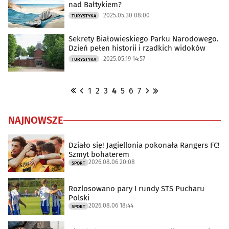
nad Bałtykiem?
2025.05.30 08:00
TURYSTYKA
Sekrety Białowieskiego Parku Narodowego.
Dzień pełen historii i rzadkich widoków
2025.05.19 14:57
TURYSTYKA
1
2
3
4
5
6
7
NAJNOWSZE
Działo się! Jagiellonia pokonała Rangers FC!
Szmyt bohaterem
2026.08.06 20:08
SPORT
Rozlosowano pary I rundy STS Pucharu
Polski
2026.08.06 18:44
SPORT