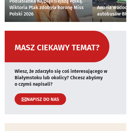
Podlasianka najpiękniejszą Polką.
Wiktoria Ptak zdobyła koronę Miss
Awaria wodocią
Polski 2026
autobusów BKM 
MASZ CIEKAWY TEMAT?
Wiesz, że zdarzyło się coś interesującego w
Białymstoku lub okolicy? Chcesz abyśmy
o czymś napisali?
NAPISZ DO NAS