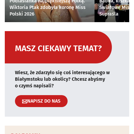
Podlasianka najpiękniejszą Polką.
Babka, kiszka i
Wiktoria Ptak zdobyła koronę Miss
Światowe Mistr
Polski 2026
Supraśla
MASZ CIEKAWY TEMAT?
Wiesz, że zdarzyło się coś interesującego w
Białymstoku lub okolicy? Chcesz abyśmy
o czymś napisali?
NAPISZ DO NAS