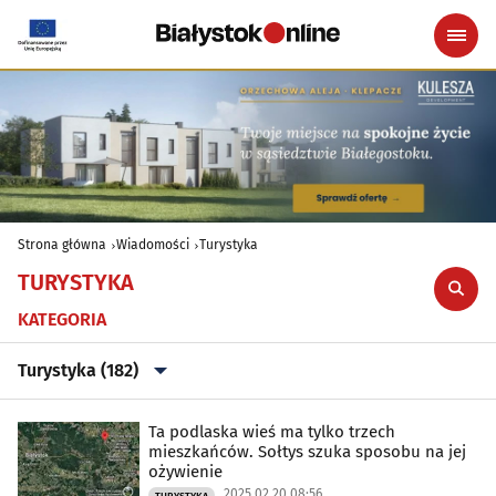
Strona główna
Wiadomości
Turystyka
TURYSTYKA
KATEGORIA
Turystyka (182)
Wszystkie
Ta podlaska wieś ma tylko trzech
mieszkańców. Sołtys szuka sposobu na jej
ożywienie
Aktualności
(37555)
2025.02.20 08:56
TURYSTYKA