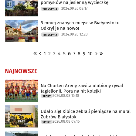
pomysłów na jesienną wycieczkę
2024.09.26 08:17
TURYSTYKA
5 mniej znanych miejsc w Białymstoku.
Odkryj je na nowo!
2024.09.20 12:28
TURYSTYKA
1
2
3
4
5
6
7
8
9
10
NAJNOWSZE
Na Chorten Arenę zawita ulubiony rywal
Jagiellonii. Pora na hit kolejki
2026.08.08 15:18
SPORT
Udało się! Kibice zebrali pieniądze na mural
Żubrów Białystok
2026.08.08 09:16
SPORT