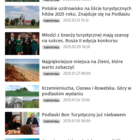
Polskie uzdrowisko na liście turystycznych
Kultura i Rozrywka
(18494)
hitów 2025 roku. Znajduje się na Podlasiu
2025.02.13 15:12
TURYSTYKA
Sport
(14018)
Młodzi z branży turystycznej mają szansę
na sukces. Rusza II edycja konkursu
Biznes
(4742)
2025.02.05 16:26
TURYSTYKA
Praca
(1980)
Najpiękniejsze miejsca na Ziemi, które
warto zobaczyć
2025.01.27 08:00
TURYSTYKA
Nauka
(4833)
Krzemieniucha, Cisowa i Rowelska. Góry w
Zdrowie
(3301)
podlaskim wydaniu
2025.01.24 12:00
TURYSTYKA
Uroda
(625)
Podlaski Bon Turystyczny już niebawem
2025.01.10 08:00
TURYSTYKA
Rodzina
(202)
Motoryzacja
(769)