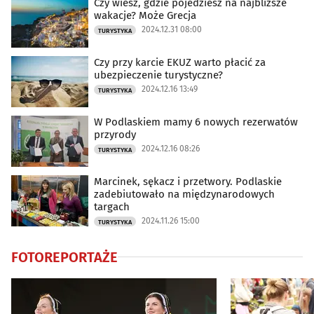
Czy wiesz, gdzie pojedziesz na najbliższe
wakacje? Może Grecja
2024.12.31 08:00
TURYSTYKA
Dom
(875)
Czy przy karcie EKUZ warto płacić za
Kryminalne
(4576)
ubezpieczenie turystyczne?
2024.12.16 13:49
TURYSTYKA
Drogówka
(2463)
W Podlaskiem mamy 6 nowych rezerwatów
przyrody
Turystyka
(182)
2024.12.16 08:26
TURYSTYKA
Kulinaria
(110)
Marcinek, sękacz i przetwory. Podlaskie
zadebiutowało na międzynarodowych
targach
Kraj i Świat
(239)
2024.11.26 15:00
TURYSTYKA
Ciekawostki
(998)
FOTOREPORTAŻE