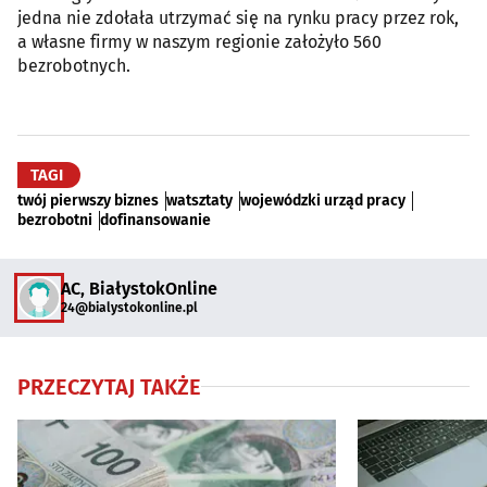
jedna nie zdołała utrzymać się na rynku pracy przez rok,
a własne firmy w naszym regionie założyło 560
bezrobotnych.
TAGI
twój pierwszy biznes
watsztaty
wojewódzki urząd pracy
bezrobotni
dofinansowanie
AC, BiałystokOnline
24@bialystokonline.pl
PRZECZYTAJ TAKŻE