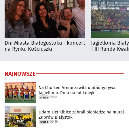
Dni Miasta Białegostoku - koncert
Jagiellonia Biał
na Rynku Kościuszki
| III Runda Kwali
NAJNOWSZE
Na Chorten Arenę zawita ulubiony rywal
Jagiellonii. Pora na hit kolejki
15:18
SPORT
Udało się! Kibice zebrali pieniądze na mural
Żubrów Białystok
09:16
SPORT