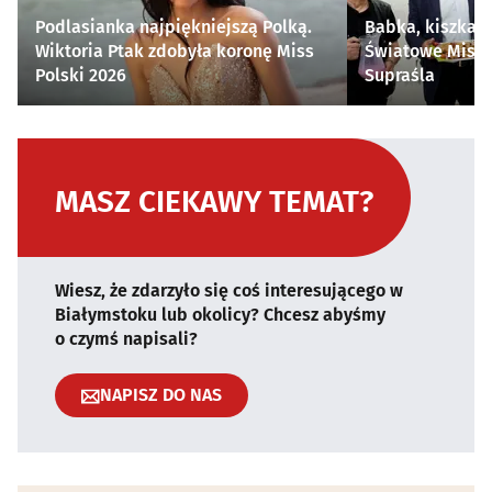
Podlasianka najpiękniejszą Polką.
Babka, kiszka i
Wiktoria Ptak zdobyła koronę Miss
Światowe Mistr
Polski 2026
Supraśla
MASZ CIEKAWY TEMAT?
Wiesz, że zdarzyło się coś interesującego w
Białymstoku lub okolicy? Chcesz abyśmy
o czymś napisali?
NAPISZ DO NAS