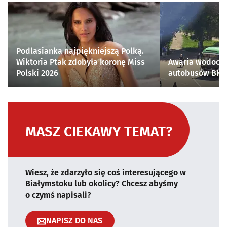
Podlasianka najpiękniejszą Polką.
Wiktoria Ptak zdobyła koronę Miss
Awaria wodocią
Polski 2026
autobusów BKM 
MASZ CIEKAWY TEMAT?
Wiesz, że zdarzyło się coś interesującego w
Białymstoku lub okolicy? Chcesz abyśmy
o czymś napisali?
NAPISZ DO NAS