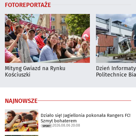
FOTOREPORTAŻE
Mityng Gwiazd na Rynku
Dzień Informat
Kościuszki
Politechnice Bia
NAJNOWSZE
Działo się! Jagiellonia pokonała Rangers FC!
Szmyt bohaterem
2026.08.06 20:08
SPORT