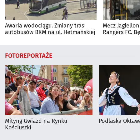
Awaria wodociągu. Zmiany tras
Mecz Jagiellon
autobusów BKM na ul. Hetmańskiej
Rangers FC. 
autobusy dla 
FOTOREPORTAŻE
Mityng Gwiazd na Rynku
Podlaska Oktaw
Kościuszki