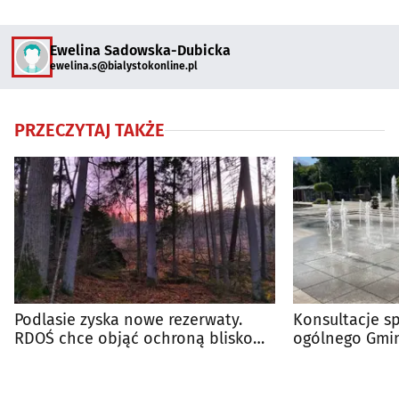
Ewelina Sadowska-Dubicka
ewelina.s@bialystokonline.pl
PRZECZYTAJ TAKŻE
Podlasie zyska nowe rezerwaty.
Konsultacje s
RDOŚ chce objąć ochroną blisko
ogólnego Gmin
1000 hektarów
mogą zgłaszać