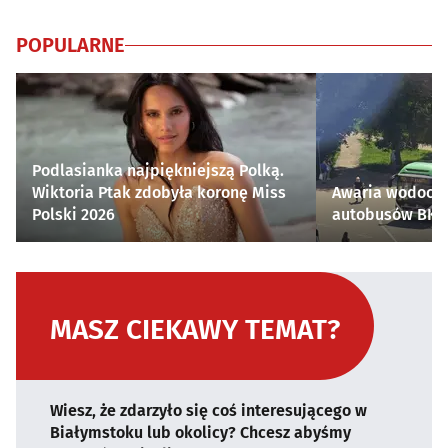
POPULARNE
Podlasianka najpiękniejszą Polką.
Wiktoria Ptak zdobyła koronę Miss
Awaria wodocią
Polski 2026
autobusów BKM 
MASZ CIEKAWY TEMAT?
Wiesz, że zdarzyło się coś interesującego w
Białymstoku lub okolicy? Chcesz abyśmy