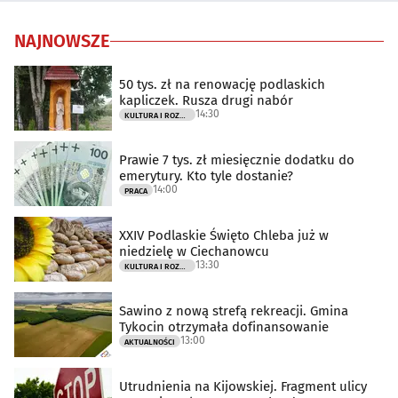
NAJNOWSZE
50 tys. zł na renowację podlaskich
kapliczek. Rusza drugi nabór
14:30
KULTURA I ROZRYWKA
Prawie 7 tys. zł miesięcznie dodatku do
emerytury. Kto tyle dostanie?
14:00
PRACA
XXIV Podlaskie Święto Chleba już w
niedzielę w Ciechanowcu
13:30
KULTURA I ROZRYWKA
Sawino z nową strefą rekreacji. Gmina
Tykocin otrzymała dofinansowanie
13:00
AKTUALNOŚCI
Utrudnienia na Kijowskiej. Fragment ulicy