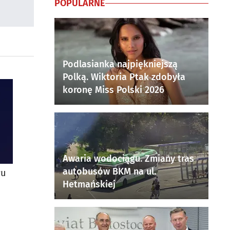
POPULARNE
Podlasianka najpiękniejszą
Polką. Wiktoria Ptak zdobyła
koronę Miss Polski 2026
Awaria wodociągu. Zmiany tras
autobusów BKM na ul.
łu
Hetmańskiej