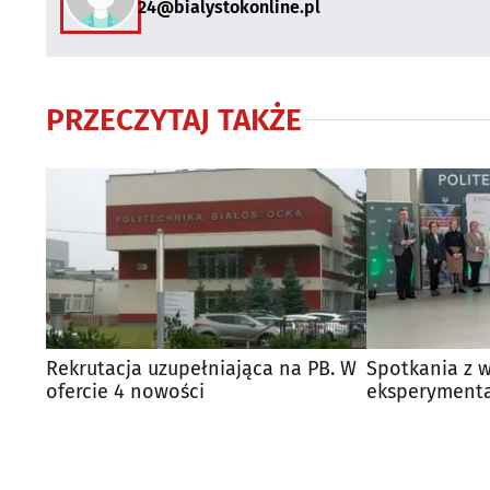
24@bialystokonline.pl
PRZECZYTAJ TAKŻE
Rekrutacja uzupełniająca na PB. W
Spotkania z w
ofercie 4 nowości
eksperymenta
odkrywanie rz