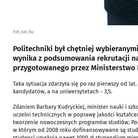
Fot: sxc.hu
Politechniki był chętniej wybieranym
wynika z podsumowania rekrutacji n
przygotowanego przez Ministerstwo 
Taka sytuacja zdarzyła się po raz pierwszy od la
kandydatów, a na uniwersytetach - 3,5.
Zdaniem Barbary Kudryckiej, minister nauki i sz
uczelni technicznych w poprawę jakości kształce
tworzenie nowoczesnych programów studiów. Po
w którym od 2008 roku dofinansowywane są studia
studenci uzyskują nawet 1000 zł stypendium mies