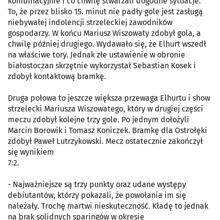
kombinacyjnie i co chwilę stwarzali dogodne sytuacje.
To, że przez blisko 15. minut nie padły gole jest zasługą
niebywałej indolencji strzeleckiej zawodników
gospodarzy. W końcu Mariusz Wiszowaty zdobył gola, a
chwilę później drugiego. Wydawało się, że Elhurt wszedł
na właściwe tory. Jednak złe ustawienie w obronie
białostoczan skrzętnie wykorzystał Sebastian Kosek i
zdobył kontaktową bramkę.
Druga połowa to jeszcze większa przewaga Elhurtu i show
strzelecki Mariusza Wiszowatego, który w drugiej części
meczu zdobył kolejne trzy gole. Po jednym dołożyli
Marcin Borowik i Tomasz Koniczek. Bramkę dla Ostrołęki
zdobył Paweł Lutrzykowski. Mecz ostatecznie zakończył
się wynikiem
7:2.
- Najważniejsze są trzy punkty oraz udane występy
debiutantów, którzy pokazali, że powołania im się
należały. Trochę martwi nieskuteczność. Kładę to jednak
na brak solidnych sparingów w okresie