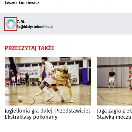
Leszek Łuckiewicz
C.M.
24@bialystokonline.pl
PRZECZYTAJ TAKŻE
Jagiellonia gra dalej! Przedstawiciel
Jaga zagra z e
Ekstraklasy pokonany
Stawką meczu 
Pucharu Polski