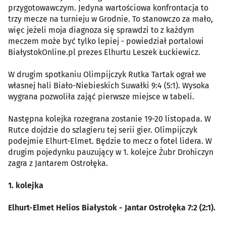
przygotowawczym. Jedyna wartościowa konfrontacja to
trzy mecze na turnieju w Grodnie. To stanowczo za mało,
więc jeżeli moja diagnoza się sprawdzi to z każdym
meczem może być tylko lepiej - powiedział portalowi
BiałystokOnline.pl prezes Elhurtu Leszek Łuckiewicz.
W drugim spotkaniu Olimpijczyk Rutka Tartak ograł we
własnej hali Biało-Niebieskich Suwałki 9:4 (5:1). Wysoka
wygrana pozwoliła zająć pierwsze miejsce w tabeli.
Następna kolejka rozegrana zostanie 19-20 listopada. W
Rutce dojdzie do szlagieru tej serii gier. Olimpijczyk
podejmie Elhurt-Elmet. Będzie to mecz o fotel lidera. W
drugim pojedynku pauzujący w 1. kolejce Żubr Drohiczyn
zagra z Jantarem Ostrołęka.
1. kolejka
Elhurt-Elmet Helios Białystok - Jantar Ostrołęka 7:2 (2:1).