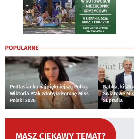
POPULARNE
Podlasianka najpiękniejszą Polką.
Babka, kiszka i
Wiktoria Ptak zdobyła koronę Miss
Światowe Mistr
Polski 2026
Supraśla
MASZ CIEKAWY TEMAT?