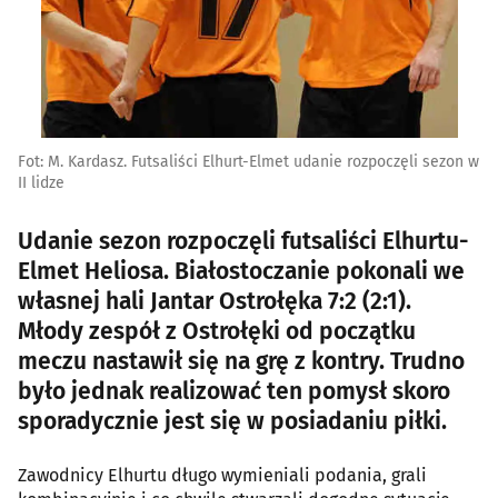
Fot: M. Kardasz. Futsaliści Elhurt-Elmet udanie rozpoczęli sezon w
II lidze
Udanie sezon rozpoczęli futsaliści Elhurtu-
Elmet Heliosa. Białostoczanie pokonali we
własnej hali Jantar Ostrołęka 7:2 (2:1).
Młody zespół z Ostrołęki od początku
meczu nastawił się na grę z kontry. Trudno
było jednak realizować ten pomysł skoro
sporadycznie jest się w posiadaniu piłki.
Zawodnicy Elhurtu długo wymieniali podania, grali