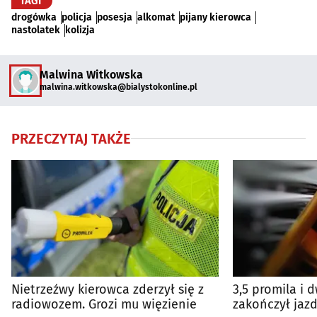
TAGI
drogówka
policja
posesja
alkomat
pijany kierowca
nastolatek
kolizja
Malwina Witkowska
malwina.witkowska@bialystokonline.pl
PRZECZYTAJ TAKŻE
Nietrzeźwy kierowca zderzył się z
3,5 promila i 
radiowozem. Grozi mu więzienie
zakończył jaz