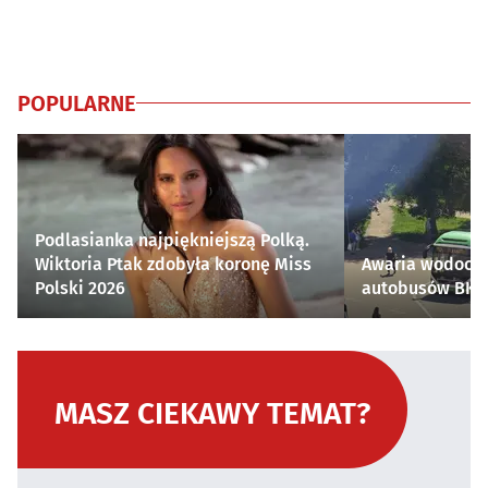
POPULARNE
Podlasianka najpiękniejszą Polką.
Wiktoria Ptak zdobyła koronę Miss
Awaria wodocią
Polski 2026
autobusów BKM 
MASZ CIEKAWY TEMAT?