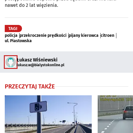
nawet do 2 lat więzienia.
TAGI
policja
przekroczenie prędkości
pijany kierowca
citroen
ul. Piastowska
Łukasz Wiśniewski
lukasz.w@bialystokonline.pl
PRZECZYTAJ TAKŻE