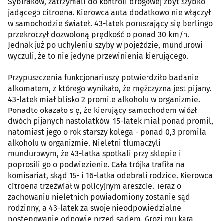
Sybiraków, zatrzymali do kontroli drogowej zbyt szybko
jadącego citroena. Kierowca auta dodatkowo nie włączył
w samochodzie świateł. 43-latek poruszający się berlingo
przekroczył dozwoloną prędkość o ponad 30 km/h.
Jednak już po uchyleniu szyby w pojeździe, mundurowi
wyczuli, że to nie jedyne przewinienia kierującego.
Przypuszczenia funkcjonariuszy potwierdziło badanie
alkomatem, z którego wynikało, że mężczyzna jest pijany.
43-latek miał blisko 2 promile alkoholu w organizmie.
Ponadto okazało się, że kierujący samochodem wiózł
dwóch pijanych nastolatków. 15-latek miał ponad promil,
natomiast jego o rok starszy kolega - ponad 0,3 promila
alkoholu w organizmie. Nieletni tłumaczyli
mundurowym, że 43-latka spotkali przy sklepie i
poprosili go o podwiezienie. Cała trójka trafiła na
komisariat, skąd 15- i 16-latka odebrali rodzice. Kierowca
citroena trzeźwiał w policyjnym areszcie. Teraz o
zachowaniu nieletnich powiadomiony zostanie sąd
rodzinny, a 43-latek za swoje nieodpowiedzialne
postępowanie odpowie przed sądem. Grozi mu kara