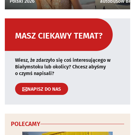
Polski 2026
autobusów BKM 
MASZ CIEKAWY TEMAT?
Wiesz, że zdarzyło się coś interesującego w
Białymstoku lub okolicy? Chcesz abyśmy
o czymś napisali?
NAPISZ DO NAS
POLECAMY