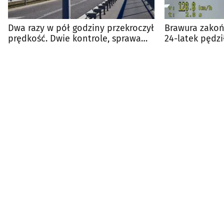
Dwa razy w pół godziny przekroczył
Brawura zako
prędkość. Dwie kontrole, sprawa
24-latek pędz
trafi do sądu
Białymstoku