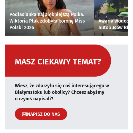
Podlasianka najpiękniejszą Polką.
Wiktoria Ptak zdobyła koronę Miss
Awaria wodocią
Polski 2026
autobusów BKM 
MASZ CIEKAWY TEMAT?
Wiesz, że zdarzyło się coś interesującego w
Białymstoku lub okolicy? Chcesz abyśmy
o czymś napisali?
NAPISZ DO NAS