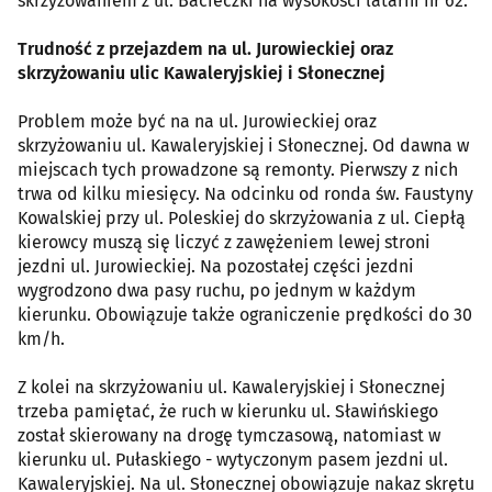
skrzyżowaniem z ul. Bacieczki na wysokości latarni nr 62.
Trudność z przejazdem na ul. Jurowieckiej oraz
skrzyżowaniu ulic Kawaleryjskiej i Słonecznej
Problem może być na na ul. Jurowieckiej oraz
skrzyżowaniu ul. Kawaleryjskiej i Słonecznej. Od dawna w
miejscach tych prowadzone są remonty. Pierwszy z nich
trwa od kilku miesięcy. Na odcinku od ronda św. Faustyny
Kowalskiej przy ul. Poleskiej do skrzyżowania z ul. Ciepłą
kierowcy muszą się liczyć z zawężeniem lewej stroni
jezdni ul. Jurowieckiej. Na pozostałej części jezdni
wygrodzono dwa pasy ruchu, po jednym w każdym
kierunku. Obowiązuje także ograniczenie prędkości do 30
km/h.
Z kolei na skrzyżowaniu ul. Kawaleryjskiej i Słonecznej
trzeba pamiętać, że ruch w kierunku ul. Sławińskiego
został skierowany na drogę tymczasową, natomiast w
kierunku ul. Pułaskiego - wytyczonym pasem jezdni ul.
Kawaleryjskiej. Na ul. Słonecznej obowiązuje nakaz skrętu