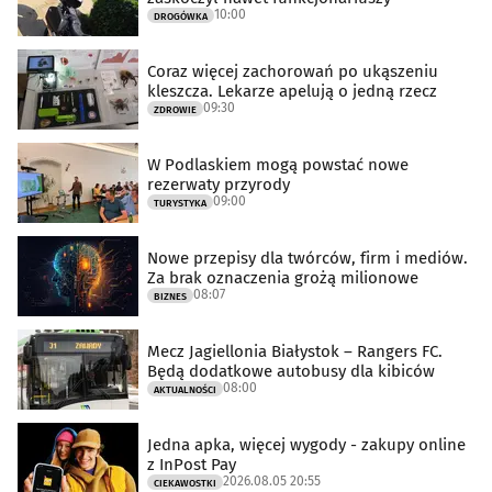
10:00
DROGÓWKA
Coraz więcej zachorowań po ukąszeniu
kleszcza. Lekarze apelują o jedną rzecz
09:30
ZDROWIE
W Podlaskiem mogą powstać nowe
rezerwaty przyrody
09:00
TURYSTYKA
Nowe przepisy dla twórców, firm i mediów.
Za brak oznaczenia grożą milionowe
08:07
BIZNES
Mecz Jagiellonia Białystok – Rangers FC.
Będą dodatkowe autobusy dla kibiców
08:00
AKTUALNOŚCI
Jedna apka, więcej wygody - zakupy online
z InPost Pay
2026.08.05 20:55
CIEKAWOSTKI