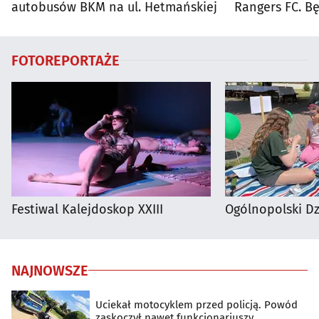
autobusów BKM na ul. Hetmańskiej
Rangers FC. 
autobusy dla 
FOTOREPORTAŻE
Festiwal Kalejdoskop XXIII
Ogólnopolski D
NAJNOWSZE
Uciekał motocyklem przed policją. Powód
zaskoczył nawet funkcjonariuszy