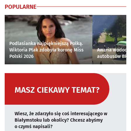
POPULARNE
Podlasianka najpiękniejszą Polką.
Wiktoria Ptak zdobyła koronę Miss
Awaria wodocią
Polski 2026
autobusów BKM 
MASZ CIEKAWY TEMAT?
Wiesz, że zdarzyło się coś interesującego w
Białymstoku lub okolicy? Chcesz abyśmy
o czymś napisali?