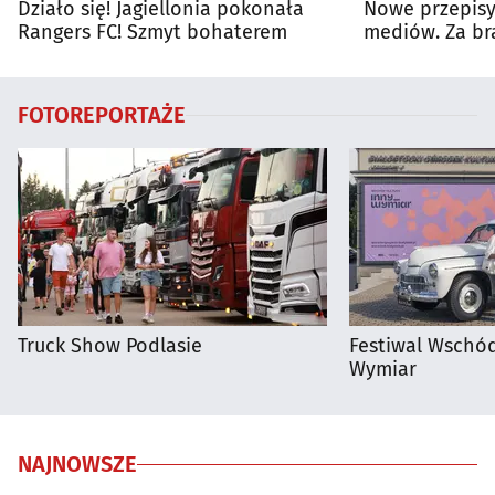
Działo się! Jagiellonia pokonała
Nowe przepisy 
Rangers FC! Szmyt bohaterem
mediów. Za br
kary
FOTOREPORTAŻE
Truck Show Podlasie
Festiwal Wschód
Wymiar
NAJNOWSZE