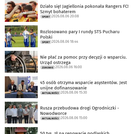
Działo się! Jagiellonia pokonała Rangers FC!
Szmyt bohaterem
2026.08.06 20:08
SPORT
Rozlosowano pary I rundy STS Pucharu
Polski
2026.08.06 18:44
SPORT
Nie płać za pomoc przy decyzji o wsparciu.
Urząd ostrzega
2026.08.06 16:00
ZDROWIE
45 osób otrzyma wsparcie asystentów. Jest
unijne dofinansowanie
2026.08.06 15:30
AKTUALNOŚCI
Rusza przebudowa drogi Ogrodniczki -
Nowodworce
2026.08.06 15:00
AKTUALNOŚCI
50 tys. zł na renowację podlaskich