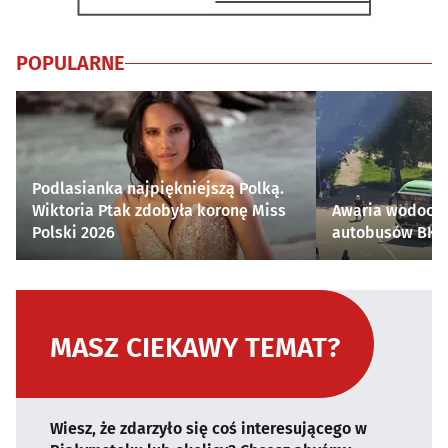
POPULARNE
Podlasianka najpiękniejszą Polką.
Wiktoria Ptak zdobyła koronę Miss
Awaria wodocią
Polski 2026
autobusów BKM 
MASZ CIEKAWY TEMAT?
Wiesz, że zdarzyło się coś interesującego w