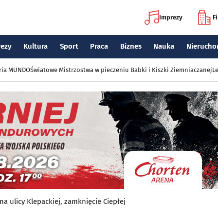
Imprezy
F
rezy
Kultura
Sport
Praca
Biznes
Nauka
Nierucho
eria MUNDO
Światowe Mistrzostwa w pieczeniu Babki i Kiszki Ziemniaczanej
Le
na ulicy Klepackiej, zamknięcie Ciepłej