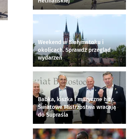
Hetmańskiej
Weekend w Białymstoku i
okolicach. Sprawdź przegląd
wydarzeń
Babka, kiszka i muzyczne hity.
Światowe Mistrzostwa wracają
do Supraśla