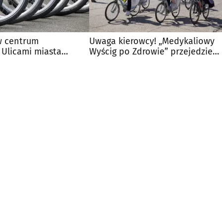
w centrum
Uwaga kierowcy! „Medykaliowy
 Ulicami miasta
Wyścig po Zdrowie” przejedzie
rzyści
przez centrum miasta