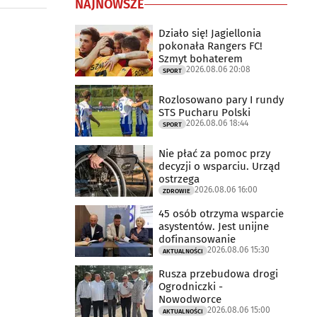
NAJNOWSZE
Działo się! Jagiellonia
pokonała Rangers FC!
Szmyt bohaterem
2026.08.06 20:08
SPORT
Rozlosowano pary I rundy
STS Pucharu Polski
2026.08.06 18:44
SPORT
Nie płać za pomoc przy
decyzji o wsparciu. Urząd
ostrzega
2026.08.06 16:00
ZDROWIE
45 osób otrzyma wsparcie
asystentów. Jest unijne
dofinansowanie
2026.08.06 15:30
AKTUALNOŚCI
Rusza przebudowa drogi
Ogrodniczki -
Nowodworce
2026.08.06 15:00
AKTUALNOŚCI