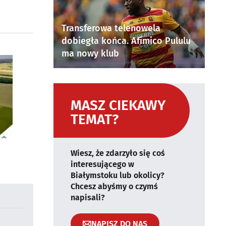
Transferowa telenowela
dobiegła końca. Afimico Pululu
ma nowy klub
MASZ CIEKAWY
TEMAT?
Wiesz, że zdarzyło się coś
interesującego w
Białymstoku lub okolicy?
Chcesz abyśmy o czymś
napisali?
NAPISZ DO NAS