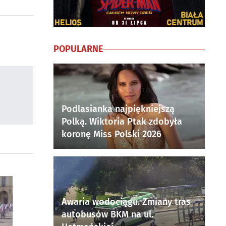
POPULARNE
Podlasianka najpiękniejszą
Polką. Wiktoria Ptak zdobyła
koronę Miss Polski 2026
Awaria wodociągu. Zmiany tras
autobusów BKM na ul.