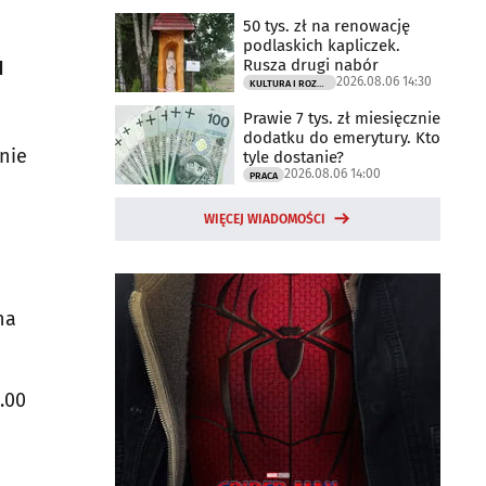
50 tys. zł na renowację
podlaskich kapliczek.
u
Rusza drugi nabór
2026.08.06 14:30
KULTURA I ROZRYWKA
Prawie 7 tys. zł miesięcznie
dodatku do emerytury. Kto
nie
tyle dostanie?
2026.08.06 14:00
PRACA
WIĘCEJ WIADOMOŚCI
na
.00