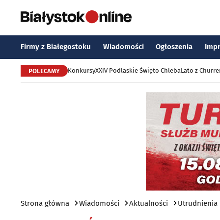
Firmy z Białegostoku
Wiadomości
Ogłoszenia
Imp
Konkursy
XXIV Podlaskie Święto Chleba
Lato z Churr
POLECAMY
Strona główna
Wiadomości
Aktualności
Utrudnienia 