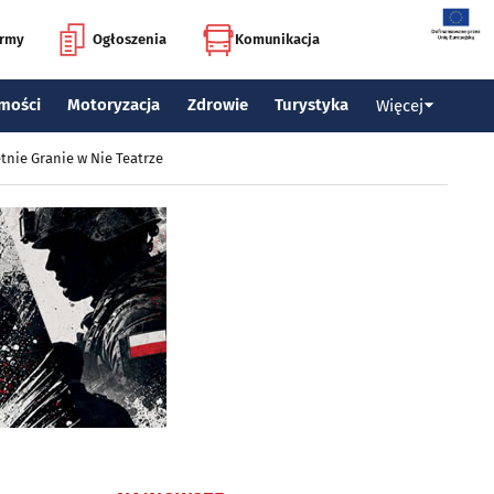
irmy
Ogłoszenia
Komunikacja
mości
Motoryzacja
Zdrowie
Turystyka
Więcej
tnie Granie w Nie Teatrze