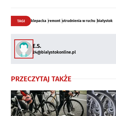
TAGI
klepacka
remont
utrudnienia w ruchu
białystok
E.S.
24@bialystokonline.pl
PRZECZYTAJ TAKŻE