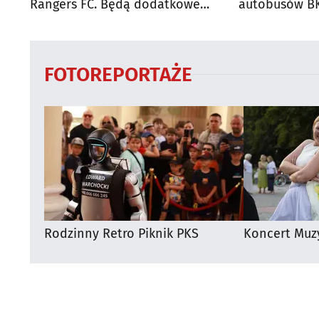
Rangers FC. Będą dodatkowe
autobusów BK
autobusy dla kibiców
FOTOREPORTAŻE
Rodzinny Retro Piknik PKS
Koncert Muz