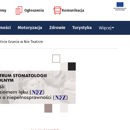
irmy
Ogłoszenia
Komunikacja
mości
Motoryzacja
Zdrowie
Turystyka
Więcej
tnie Granie w Nie Teatrze