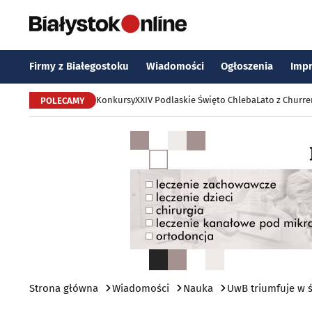
Firmy z Białegostoku
Wiadomości
Ogłoszenia
Imp
Konkursy
XXIV Podlaskie Święto Chleba
Lato z Churr
POLECAMY
Strona główna
Wiadomości
Nauka
UwB triumfuje w 