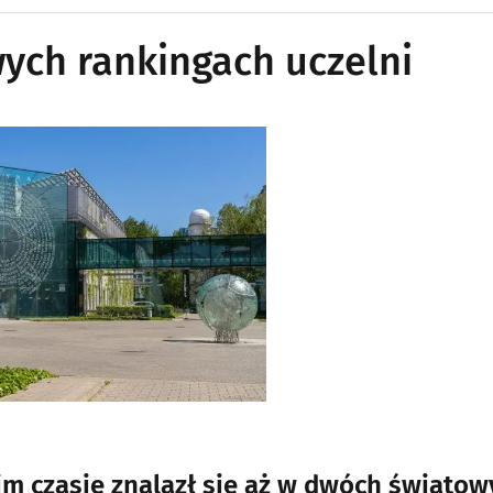
ych rankingach uczelni
m czasie znalazł się aż w dwóch światow