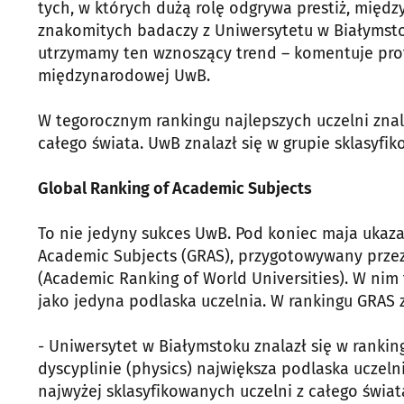
tych, w których dużą rolę odgrywa prestiż, mię
znakomitych badaczy z Uniwersytetu w Białymstok
utrzymamy ten wznoszący trend – komentuje prof. 
międzynarodowej UwB.
W tegorocznym rankingu najlepszych uczelni znala
całego świata. UwB znalazł się w grupie sklasyfi
Global Ranking of Academic Subjects
To nie jedyny sukces UwB. Pod koniec maja ukazał
Academic Subjects (GRAS), przygotowywany przez
(Academic Ranking of World Universities). W nim
jako jedyna podlaska uczelnia. W rankingu GRAS zn
- Uniwersytet w Białymstoku znalazł się w ranking
dyscyplinie (physics) największa podlaska uczelni
najwyżej sklasyfikowanych uczelni z całego świat