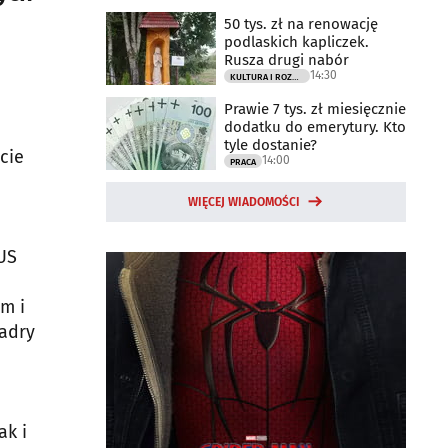
50 tys. zł na renowację
podlaskich kapliczek.
Rusza drugi nabór
14:30
KULTURA I ROZRYWKA
Prawie 7 tys. zł miesięcznie
dodatku do emerytury. Kto
tyle dostanie?
cie
14:00
PRACA
WIĘCEJ WIADOMOŚCI
US
m i
adry
ak i