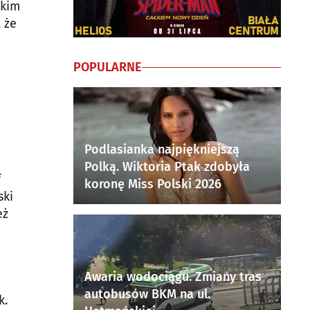
tkim
 że
POPULARNE
Podlasianka najpiękniejszą
Polką. Wiktoria Ptak zdobyła
f
koronę Miss Polski 2026
ski
eż
Awaria wodociągu. Zmiany tras
autobusów BKM na ul.
k.