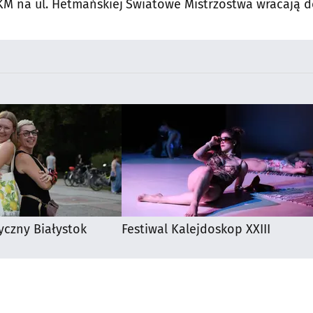
M na ul. Hetmańskiej
Światowe Mistrzostwa wracają 
Supraśla
yczny Białystok
Festiwal Kalejdoskop XXIII