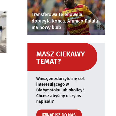
Transferowa telenowela
dobiegła końca. Afimico Pululu
ma nowy klub
MASZ CIEKAWY
TEMAT?
Wiesz, że zdarzyło się coś
interesującego w
Białymstoku lub okolicy?
Chcesz abyśmy o czymś
napisali?
NAPISZ DO NAS