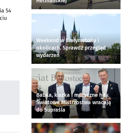
Hetmańskiej
ia 54
ciu
Weekend w Białymstoku i
okolicach. Sprawdź przegląd
wydarzeń
Babka, kiszka i muzyczne hity.
Światowe Mistrzostwa wracają
do Supraśla