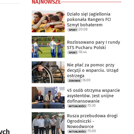
NAJNOWSZE
Działo się! Jagiellonia
pokonała Rangers FC!
Szmyt bohaterem
20:08
SPORT
Rozlosowano pary I rundy
STS Pucharu Polski
18:44
SPORT
Nie płać za pomoc przy
decyzji o wsparciu. Urząd
ostrzega
16:00
ZDROWIE
45 osób otrzyma wsparcie
asystentów. Jest unijne
dofinansowanie
15:30
AKTUALNOŚCI
Rusza przebudowa drogi
Ogrodniczki -
Nowodworce
ych
15:00
AKTUALNOŚCI