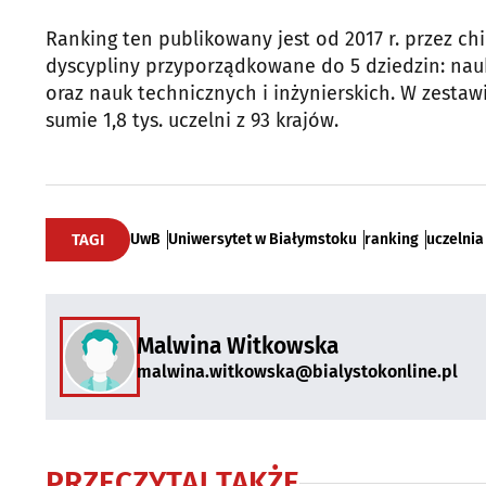
Ranking ten publikowany jest od 2017 r. przez c
dyscypliny przyporządkowane do 5 dziedzin: nau
oraz nauk technicznych i inżynierskich. W zesta
sumie 1,8 tys. uczelni z 93 krajów.
TAGI
UwB
Uniwersytet w Białymstoku
ranking
uczelnia
Malwina Witkowska
malwina.witkowska@bialystokonline.pl
PRZECZYTAJ TAKŻE