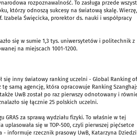
dzynarodowa rozpoznawalność. To zasługa przede wszys
u, którzy odnoszą sukcesy na światową skalę. Wierzę,
Izabela Święcicka, prorektor ds. nauki i współpracy
zło się w sumie 1,3 tys. uniwersytetów i politechnik z
kowanej na miejscach 1001-1200.
 się inny światowy ranking uczelni - Global Ranking o
 tę samą agencję, która opracowuje Ranking Szanghaj
 także UwB został po raz pierwszy odnotowany i równi
alazło się łącznie 25 polskich uczelni.
u GRAS za sprawą wydziału fizyki. To właśnie w tej
a uplasowała się w TOP-500, czyli pierwszej pięćsetce
a - informuje rzecznik prasowy UwB, Katarzyna Dziedzi