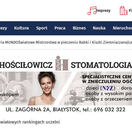
Imprezy
F
rezy
Kultura
Sport
Praca
Biznes
Nauka
Nierucho
eria MUNDO
Światowe Mistrzostwa w pieczeniu Babki i Kiszki Ziemniaczanej
Le
światowych rankingach uczelni