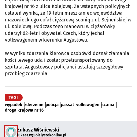
krajowej nr 16 z ulica Kolejową. Ze wstępnych policyjnych
ustaleń wynika, że 19-letni mieszkaniec województwa
mazowieckiego cofał ciężarową scanią z ul. Sejneńskiej w
ul. Kolejową. Podczas tego manewru w ciężarówkę
uderzył 62-letni obywatel Czech, który jechał
volkswagenem w kierunku Augustowa.
W wyniku zdarzenia kierowca osobówki doznał złamania
kości lewego uda i został przetransportowany do
szpitala. Augustowscy policjanci ustalają szczegółowy
przebieg zdarzenia.
TAGI
wypadek
zderzenie
policja
passat
volkswagen
scania
droga krajowa nr 16
Łukasz Wiśniewski
lukasz.w@bialystokonline.pl