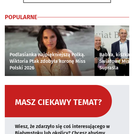
POPULARNE
Podlasianka najpiękniejszą Polką.
Babka, kiszka i
Wiktoria Ptak zdobyła koronę Miss
Światowe Mistr
Polski 2026
Supraśla
MASZ CIEKAWY TEMAT?
Wiesz, że zdarzyło się coś interesującego w
Białymstoku lub okolicy? Chcesz abyśmy