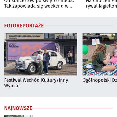
Od koncertów po święto chleba.
Na Chorten Ar
Tak zapowiada się weekend w
rywal Jagiellon
regionie
FOTOREPORTAŻE
Festiwal Wschód Kultury/Inny
Ogólnopolski D
Wymiar
NAJNOWSZE