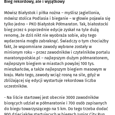
Bieg rekordowy, ale i wyjątkowy
Mówisz Białystok i piłka nożna – myślisz Jagiellonia,
mówisz stolica Podlasia i bieganie – w głowie pojawia się
tylko jedno – PKO Białystok Półmaraton. Tak, białostocki
bieg przez 4 poprzednie edycje zyskał na tyle dużą
renomę, że dziś nikt nie wyobraża sobie, aby tego
wydarzenia mogło zabraknąć. Świadczy o tym chociażby
fakt, że wspomniane zawody wybrane zostały w
minionym roku – przez zawodników i czytelników portalu
maratonypolskie.pl – najlepszym dużym półmaratonem,
najlepszym biegiem w miastach powyżej 100 tys.
mieszkańców, a także najlepszym biegiem masowym w
kraju. Mało tego, zawody wciąż rosną na sile, gdyż w
zbliżającej się edycji wystartuje rekordowa liczba
uczestników.
- Na liście startowej jest obecnie 3000 zawodników
biorących udział w półmaratonie i 700 osób zapisanych
do biegu towarzyszącego na 5 km. Do tego trzeba dodać
900 dzieciaków startujących w biegach Junior City Run.