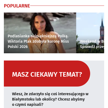
POPULARNE
Podlasianka najpiękniejszą Polką.
Wiktoria Ptak zdobyła koronę Miss
Weekend w Biał
Polski 2026
Sprawdź przegl
MASZ CIEKAWY TEMAT?
Wiesz, że zdarzyło się coś interesującego w
Białymstoku lub okolicy? Chcesz abyśmy
o czymś napisali?