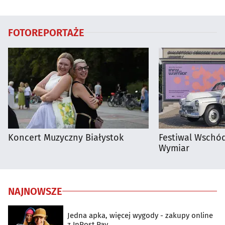
FOTOREPORTAŻE
Koncert Muzyczny Białystok
Festiwal Wschód
Wymiar
NAJNOWSZE
Jedna apka, więcej wygody - zakupy online
z InPost Pay