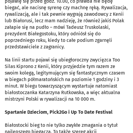
pojawię się przed godz. 10.00, co prawda nie będę
biegać, ale nacisnę syrenę czy machnę ręką. Rywalizacja,
rywalizacją, ale i tak pewnie wygrają zawodowcy z Kenii
lub Białorusi, lecz mam nadzieję, że również jakiś Polak
załapie się na pudło – mówi Tadeusz Truskolaski,
prezydent Białegostoku, który odniósł się do
poprzedniego roku, kiedy to całe podium zgarnęli
przedstawiciele z zagranicy.
Na linii startu pojawi się ubiegłoroczny zwycięzca Too
Silas Kiprono z Kenii, który przyjedzie tym razem ze
swoim kolegą, legitymującym się fantastycznym czasem
w biegach półmaratońskich na poziomie 1 godziny i 3
minut. W biegu towarzyszącym wystartuje natomiast
białostoczanka Katarzyna Rutkowska, a więc aktualna
mistrzyni Polski w rywalizacji na 10 000 m.
Spartanie Dzieciom, Pick2Go i Up To Date Festival
Białostocki bieg to nie tylko zwykłe zmagania o tytuł
najlepszego biegacza. To także szereg akcji