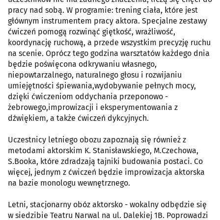
pracy nad sobą. W programie: trening ciała, które jest
głównym instrumentem pracy aktora. Specjalne zestawy
ćwiczeń pomogą rozwinąć giętkość, wrażliwość,
koordynację ruchową, a przede wszystkim precyzję ruchu
na scenie. Oprócz tego godzina warsztatów każdego dnia
będzie poświęcona odkrywaniu własnego,
niepowtarzalnego, naturalnego głosu i rozwijaniu
umiejętności śpiewania,wydobywanie pełnych mocy,
dzięki ćwiczeniom oddychania przeponowo -
żebrowego,improwizacji i eksperymentowania z
dźwiękiem, a także ćwiczeń dykcyjnych.
Uczestnicy letniego obozu zapoznają się również z
metodami aktorskim K. Stanisławskiego, M.Czechowa,
S.Booka, które zdradzają tajniki budowania postaci. Co
więcej, jednym z ćwiczeń będzie improwizacja aktorska
na bazie monologu wewnętrznego.
Letni, stacjonarny obóz aktorsko - wokalny odbędzie się
w siedzibie Teatru Narwal na ul. Dalekiej 1B. Poprowadzi