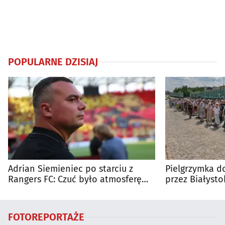
POPULARNE DZISIAJ
Adrian Siemieniec po starciu z
Pielgrzymka do
Rangers FC: Czuć było atmosferę
przez Białysto
dużego meczu
utrudnienia?
FOTOREPORTAŻE