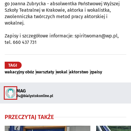
go Joanna Zubrycka - absolwentka Państwowej Wyższej
Szkoły Teatralnej w Krakowie, aktorka i wokalistka,
zwolenniczka twórczych metod pracy aktorskiej i
wokalnej.
Zapisy i szczegółowe informacje: spiritwoman@wp.pl,
tel. 660 437 731
TAGI
wakacyjny obóz
warsztaty
wokal
aktorstwo
zpaisy
MAG
24@bialystokonline.pl
PRZECZYTAJ TAKŻE