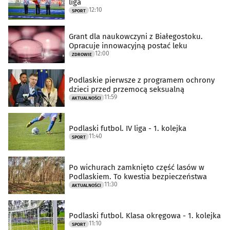
liga
12:10
SPORT
Grant dla naukowczyni z Białegostoku.
Opracuje innowacyjną postać leku
12:00
ZDROWIE
Podlaskie pierwsze z programem ochrony
dzieci przed przemocą seksualną
11:59
AKTUALNOŚCI
Podlaski futbol. IV liga - 1. kolejka
11:40
SPORT
Po wichurach zamknięto część lasów w
Podlaskiem. To kwestia bezpieczeństwa
11:30
AKTUALNOŚCI
Podlaski futbol. Klasa okręgowa - 1. kolejka
11:10
SPORT