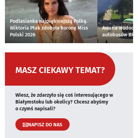
Podlasianka najpiękniejszą Polką.
Wiktoria Ptak zdobyła koronę Miss
Awaria wodocią
Polski 2026
autobusów BKM 
MASZ CIEKAWY TEMAT?
Wiesz, że zdarzyło się coś interesującego w
Białymstoku lub okolicy? Chcesz abyśmy
o czymś napisali?
NAPISZ DO NAS