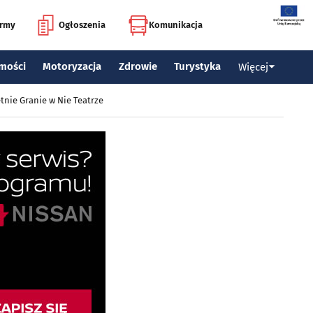
irmy
Ogłoszenia
Komunikacja
mości
Motoryzacja
Zdrowie
Turystyka
Więcej
tnie Granie w Nie Teatrze