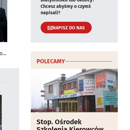
Chcesz abyśmy o czymś
napisali?
NAPISZ DO NAS
do
POLECAMY
Stop. Ośrodek
Szkolenia Kierowców