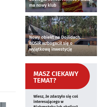
ma nowy klub
Nowy obiekt na Dojlidach.
BOSiR wzbogacił się o
wyjątkową inwestycję
MASZ CIEKAWY
TEMAT?
Wiesz, że zdarzyło się coś
interesującego w
Białymstoku lub okolicy?