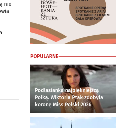
ą nie
owia
a
n
POPULARNE
Podlasianka najpiękniejszą
Polką. Wiktoria Ptak zdobyła
koronę Miss Polski 2026