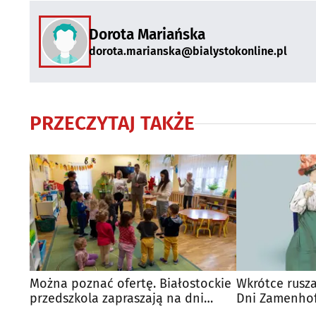
Dorota Mariańska
dorota.marianska@bialystokonline.pl
PRZECZYTAJ TAKŻE
Można poznać ofertę. Białostockie
Wkrótce rusza
przedszkola zapraszają na dni
Dni Zamenhof
otwarte
przygotowan