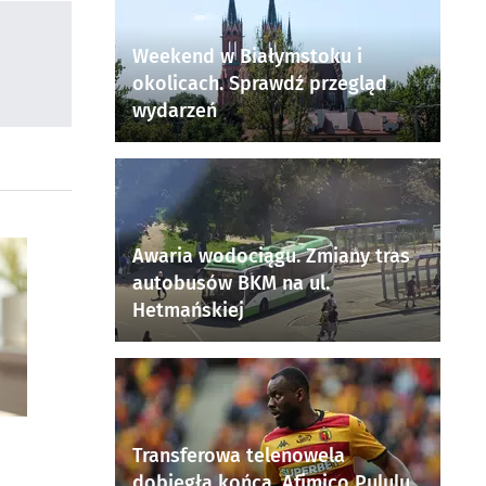
Weekend w Białymstoku i
okolicach. Sprawdź przegląd
wydarzeń
Awaria wodociągu. Zmiany tras
autobusów BKM na ul.
Hetmańskiej
Transferowa telenowela
dobiegła końca. Afimico Pululu