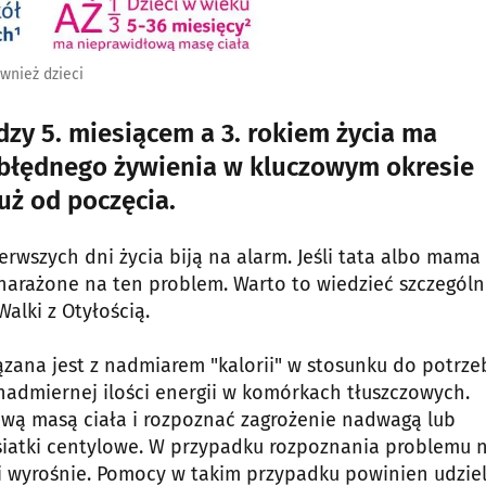
wnież dzieci
dzy 5. miesiącem a 3. rokiem życia ma
 błędnego żywienia w kluczowym okresie
uż od poczęcia.
erwszych dni życia biją na alarm. Jeśli tata albo mama
j narażone na ten problem. Warto to wiedzieć szczególn
alki z Otyłością.
iązana jest z nadmiarem "kalorii" w stosunku do potrze
admiernej ilości energii w komórkach tłuszczowych.
wą masą ciała i rozpoznać zagrożenie nadwagą lub
 siatki centylowe. W przypadku rozpoznania problemu 
gi wyrośnie. Pomocy w takim przypadku powinien udziel