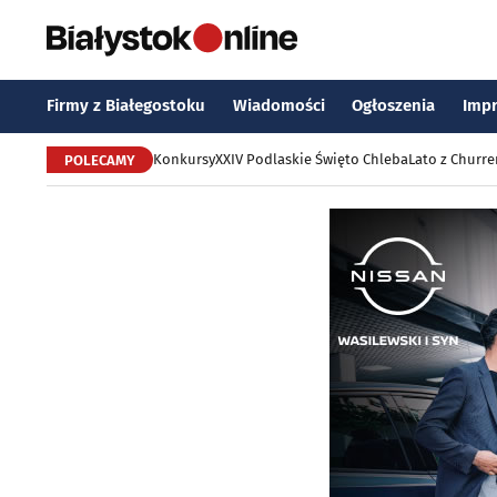
Firmy z Białegostoku
Wiadomości
Ogłoszenia
Imp
Konkursy
XXIV Podlaskie Święto Chleba
Lato z Churr
POLECAMY