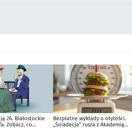
ją 26. Białostockie
Bezpłatne wykłady o otyłości.
a. Zobacz, co
„Śniadecja” rusza z Akademią
o
Zdrowej Wagi