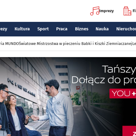
Imprezy
F
rezy
Kultura
Sport
Praca
Biznes
Nauka
Nierucho
eria MUNDO
Światowe Mistrzostwa w pieczeniu Babki i Kiszki Ziemniaczanej
Le