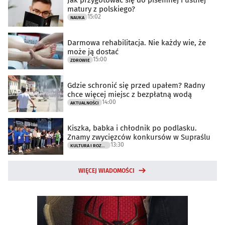
Jak przygotować się do pisemnej i ustnej
matury z polskiego?
15:02
NAUKA
Darmowa rehabilitacja. Nie każdy wie, że
może ją dostać
15:00
ZDROWIE
Gdzie schronić się przed upałem? Radny
chce więcej miejsc z bezpłatną wodą
14:00
AKTUALNOŚCI
Kiszka, babka i chłodnik po podlasku.
Znamy zwycięzców konkursów w Supraślu
13:30
KULTURA I ROZRYWKA
WIĘCEJ WIADOMOŚCI