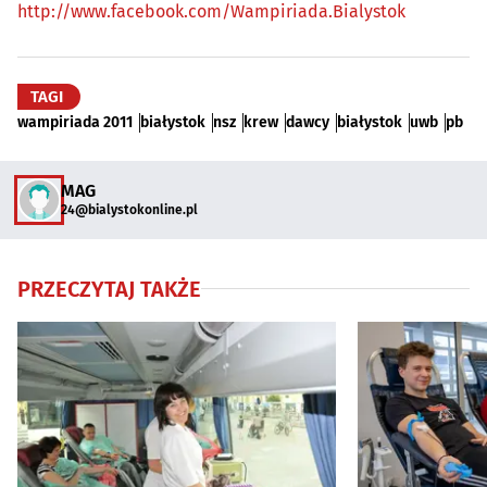
http://www.facebook.com/Wampiriada.Bialystok
TAGI
wampiriada 2011
białystok
nsz
krew
dawcy
białystok
uwb
pb
MAG
24@bialystokonline.pl
PRZECZYTAJ TAKŻE