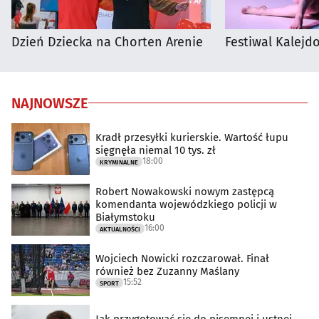
Dzień Dziecka na Chorten Arenie
Festiwal Kalejdo
NAJNOWSZE
Kradł przesyłki kurierskie. Wartość łupu
sięgnęła niemal 10 tys. zł
18:00
KRYMINALNE
Robert Nowakowski nowym zastępcą
komendanta wojewódzkiego policji w
Białymstoku
16:00
AKTUALNOŚCI
Wojciech Nowicki rozczarował. Finał
również bez Zuzanny Maślany
15:52
SPORT