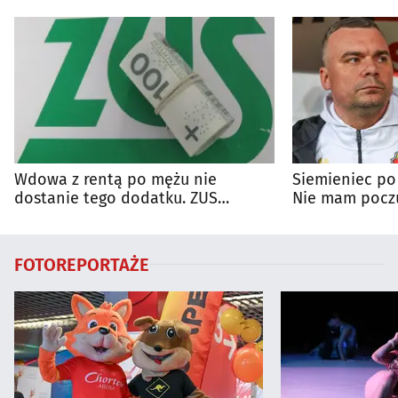
Wdowa z rentą po mężu nie
Siemieniec po
dostanie tego dodatku. ZUS
Nie mam poczu
wyjaśnia zasady
na porażkę
FOTOREPORTAŻE