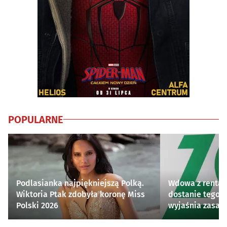
POPULARNE
Podlasianka najpiękniejszą Polką.
Wdowa z rentą 
Wiktoria Ptak zdobyła koronę Miss
dostanie tego 
Polski 2026
wyjaśnia zasad