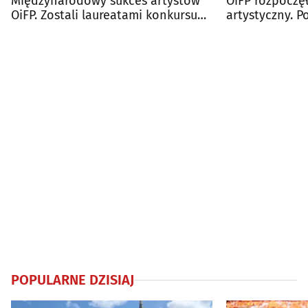
Międzynarodowy sukces artystów
OiFP rozpoczęł
OiFP. Zostali laureatami konkursu
artystyczny. P
"Muzyczne Orły"
repertuaru
POPULARNE DZISIAJ