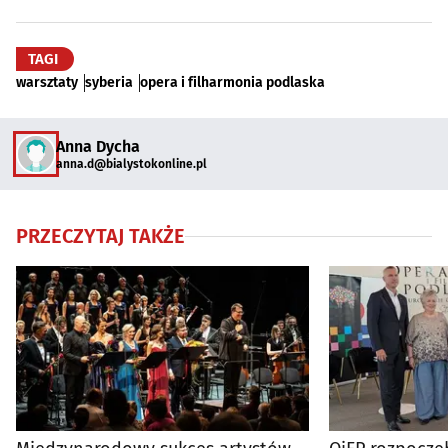
TAGI
warsztaty
syberia
opera i filharmonia podlaska
Anna Dycha
anna.d@bialystokonline.pl
PRZECZYTAJ TAKŻE