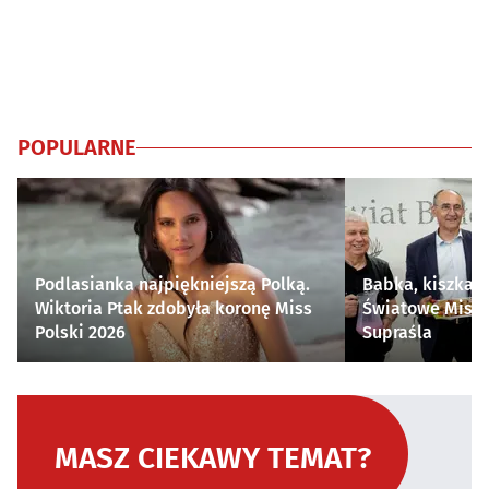
POPULARNE
Podlasianka najpiękniejszą Polką.
Babka, kiszka i
Wiktoria Ptak zdobyła koronę Miss
Światowe Mistr
Polski 2026
Supraśla
MASZ CIEKAWY TEMAT?