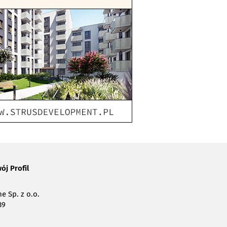
ój Profil
e Sp. z o.o.
39