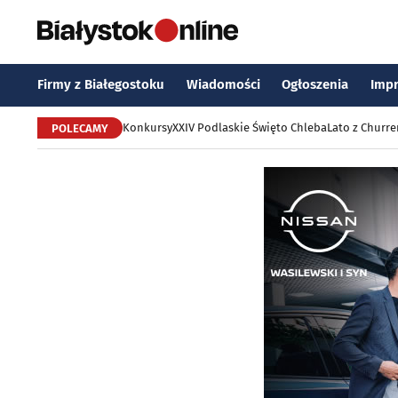
Firmy z Białegostoku
Wiadomości
Ogłoszenia
Imp
Konkursy
XXIV Podlaskie Święto Chleba
Lato z Churr
POLECAMY