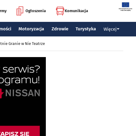
irmy
Ogłoszenia
Komunikacja
mości
Motoryzacja
Zdrowie
Turystyka
Więcej
tnie Granie w Nie Teatrze