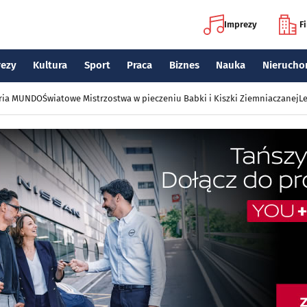
Imprezy
F
rezy
Kultura
Sport
Praca
Biznes
Nauka
Nierucho
eria MUNDO
Światowe Mistrzostwa w pieczeniu Babki i Kiszki Ziemniaczanej
Le