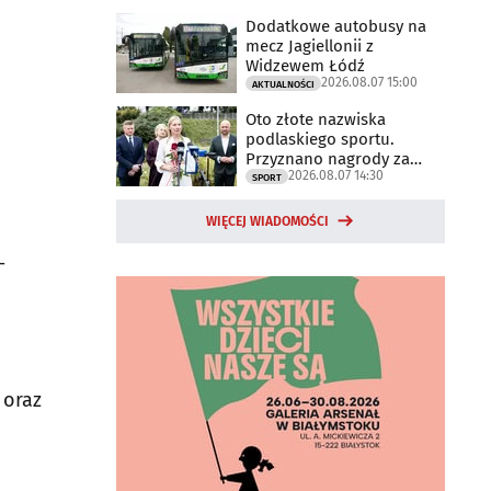
Dodatkowe autobusy na
mecz Jagiellonii z
Widzewem Łódź
2026.08.07 15:00
AKTUALNOŚCI
Oto złote nazwiska
podlaskiego sportu.
Przyznano nagrody za
2026.08.07 14:30
2025 rok
SPORT
WIĘCEJ WIADOMOŚCI
-
 oraz