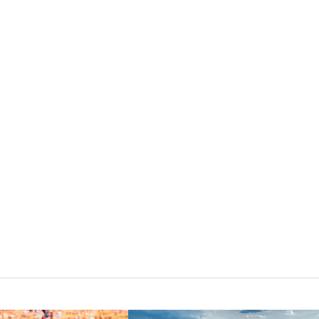
z dzieciom
współpracę