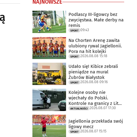
NAJNOWSZE
Są
Podlascy III-ligowcy bez
zwycięstwa. Małe derby na
remis
09:43
SPORT
Na Chorten Arenę zawita
ulubiony rywal Jagiellonii.
Pora na hit kolejki
2026.08.08 15:18
SPORT
Udało się! Kibice zebrali
pieniądze na mural
Żubrów Białystok
2026.08.08 09:16
SPORT
Kolejne osoby nie
wjechały do Polski.
Kontrole na granicy z Litwą
2026.08.07 17:30
trwają
AKTUALNOŚCI
Jagiellonia przekłada swój
ligowy mecz
2026.08.07 15:15
SPORT