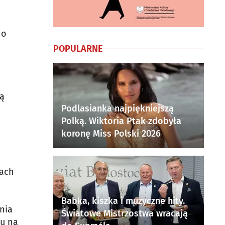
 o
POPULARNE
ną
Podlasianka najpiękniejszą
Polką. Wiktoria Ptak zdobyła
koronę Miss Polski 2026
iach
Babka, kiszka i muzyczne hity.
nia
Światowe Mistrzostwa wracają
du na