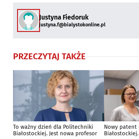
Justyna Fiedoruk
justyna.f@bialystokonline.pl
PRZECZYTAJ TAKŻE
To ważny dzień dla Politechniki
Nowy patent P
Białostockiej. Jest nowa profesor
Białostockiej.