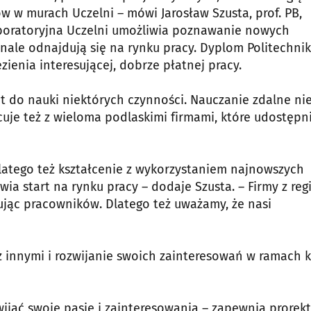
 w murach Uczelni – mówi Jarosław Szusta, prof. PB,
aboratoryjna Uczelni umożliwia poznawanie nowych
nale odnajdują się na rynku pracy. Dyplom Politechnik
zienia interesującej, dobrze płatnej pracy.
t do nauki niektórych czynności. Nauczanie zdalne ni
je też z wieloma podlaskimi firmami, które udostępn
atego też kształcenie z wykorzystaniem najnowszych
wia start na rynku pracy – dodaje Szusta. – Firmy z re
kując pracowników. Dlatego też uważamy, że nasi
z innymi i rozwijanie swoich zainteresowań w ramach k
jać swoje pasje i zainteresowania – zapewnia prorekto