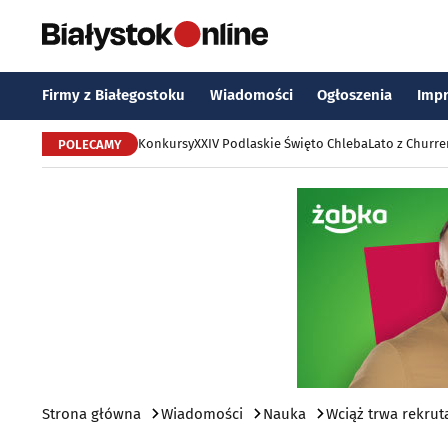
Firmy z Białegostoku
Wiadomości
Ogłoszenia
Imp
Konkursy
XXIV Podlaskie Święto Chleba
Lato z Churr
POLECAMY
Strona główna
Wiadomości
Nauka
Wciąż trwa rekrut