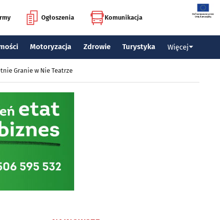
irmy
Ogłoszenia
Komunikacja
mości
Motoryzacja
Zdrowie
Turystyka
Więcej
tnie Granie w Nie Teatrze