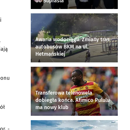
do Supraśla
i
Awaria wodociągu. Zmiany tras
e
autobusów BKM na ul.
iają
Hetmańskiej
gionu
Transferowa telenowela
dobiegła końca. Afimico Pululu
ół
ma nowy klub
r. -