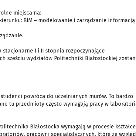
wolne miejsca na:
kierunku: BIM – modelowanie i zarządzanie informacją
rządzanie.
 stacjonarne I i II stopnia rozpoczynające
h sześciu wydziałów Politechniki Białostockiej zosta
studenci powrócą do uczelnianych murów. To bardzo
ne tu przedmioty często wymagają pracy w laborator
Politechnika Białostocka wymagają w procesie kształce
boratoriów, pracowni specjalistycznych, które ze wzglę