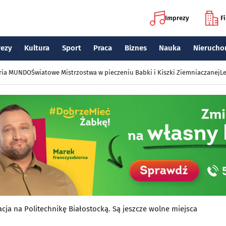
Imprezy
F
rezy
Kultura
Sport
Praca
Biznes
Nauka
Nierucho
eria MUNDO
Światowe Mistrzostwa w pieczeniu Babki i Kiszki Ziemniaczanej
Le
acja na Politechnikę Białostocką. Są jeszcze wolne miejsca