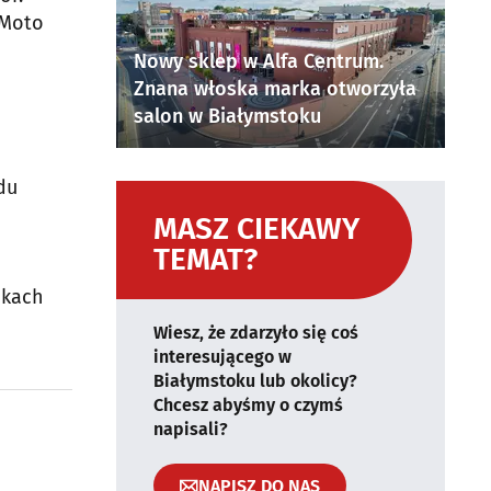
 Moto
Nowy sklep w Alfa Centrum.
Znana włoska marka otworzyła
salon w Białymstoku
du
MASZ CIEKAWY
TEMAT?
dkach
Wiesz, że zdarzyło się coś
interesującego w
Białymstoku lub okolicy?
Chcesz abyśmy o czymś
napisali?
NAPISZ DO NAS