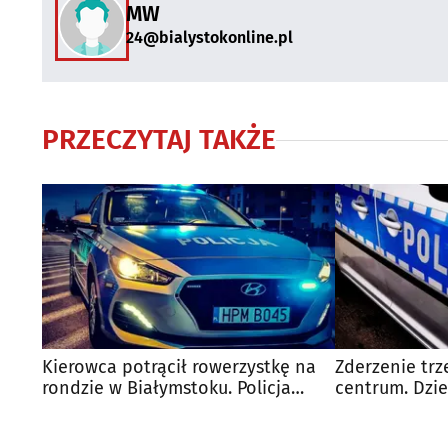
MW
24@bialystokonline.pl
PRZECZYTAJ TAKŻE
Kierowca potrącił rowerzystkę na
Zderzenie tr
rondzie w Białymstoku. Policja
centrum. Dzie
szuka świadków
szpitala