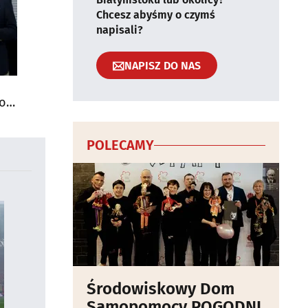
Chcesz abyśmy o czymś
napisali?
NAPISZ DO NAS
do
POLECAMY
Środowiskowy Dom
Samopomocy POGODNI