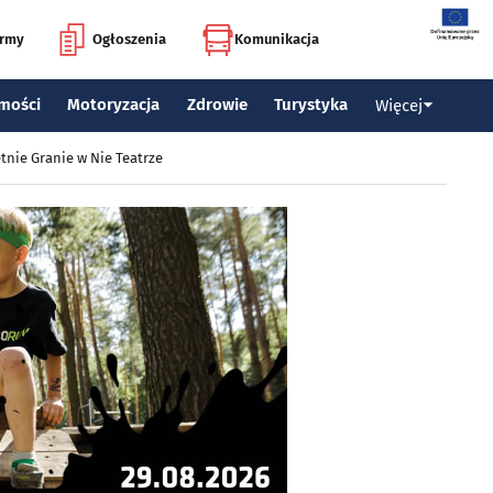
irmy
Ogłoszenia
Komunikacja
mości
Motoryzacja
Zdrowie
Turystyka
Więcej
tnie Granie w Nie Teatrze