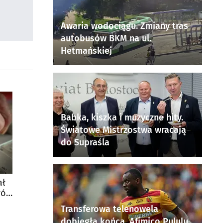
Awaria wodociągu. Zmiany tras
autobusów BKM na ul.
Hetmańskiej
Babka, kiszka i muzyczne hity.
Światowe Mistrzostwa wracają
do Supraśla
ał
wój
Transferowa telenowela
dobiegła końca. Afimico Pululu