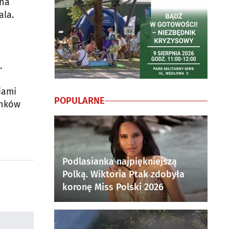
 na
ala.
.
iami
POPULARNE
unków
Podlasianka najpiękniejszą
Polką. Wiktoria Ptak zdobyła
koronę Miss Polski 2026