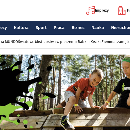
Imprezy
F
rezy
Kultura
Sport
Praca
Biznes
Nauka
Nierucho
eria MUNDO
Światowe Mistrzostwa w pieczeniu Babki i Kiszki Ziemniaczanej
Le