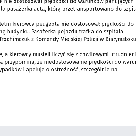
dnak nie dostosował prędkości do warunków panujących
a pasażerka auta, którą przetransportowano do szpit
-letni kierowca peugeota nie dostosował prędkości do
ę budynku. Pasażerka pojazdu trafiła do szpitala.
rochimczuk z Komendy Miejskiej Policji w Białymstoku
 a kierowcy musieli liczyć się z chwilowymi utrudnien
icja przypomina, że niedostosowanie prędkości do war
ypadków i apeluje o ostrożność, szczególnie na