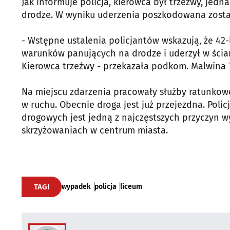
Jak informuje policja, kierowca był trzeźwy, je
drodze. W wyniku uderzenia poszkodowana został
- Wstępne ustalenia policjantów wskazują, że 42
warunków panujących na drodze i uderzył w ścian
Kierowca trzeźwy - przekazała podkom. Malwina T
Na miejscu zdarzenia pracowały służby ratunkowe,
w ruchu. Obecnie droga jest już przejezdna. Pol
drogowych jest jedną z najczęstszych przyczyn w
skrzyżowaniach w centrum miasta.
TAGI
wypadek
policja
liceum