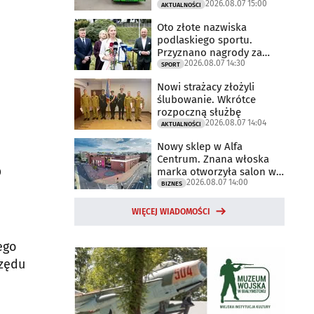
2026.08.07 15:00
AKTUALNOŚCI
Oto złote nazwiska
podlaskiego sportu.
Przyznano nagrody za
2026.08.07 14:30
2025 rok
SPORT
Nowi strażacy złożyli
ślubowanie. Wkrótce
rozpoczną służbę
2026.08.07 14:04
AKTUALNOŚCI
Nowy sklep w Alfa
Centrum. Znana włoska
o
marka otworzyła salon w
2026.08.07 14:00
Białymstoku
BIZNES
WIĘCEJ WIADOMOŚCI
ego
rzędu