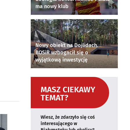
ma nowy klub
Nowy obiekt na Dojlidach.
BOSiR wzbogacił się o
wyjątkową inwestycję
MASZ CIEKAWY
TEMAT?
Wiesz, że zdarzyło się coś
interesującego w
Białymstoku lub okolicy?