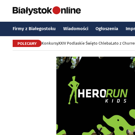
Firmy z Białegostoku
Wiadomości
Ogłoszenia
Imp
Konkursy
XXIV Podlaskie Święto Chleba
Lato z Churr
POLECAMY