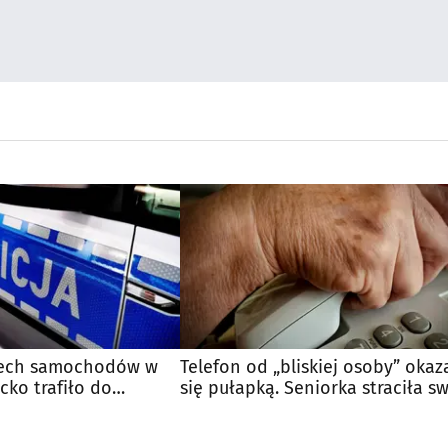
zech samochodów w
Telefon od „bliskiej osoby” okaz
cko trafiło do
się pułapką. Seniorka straciła s
majątek