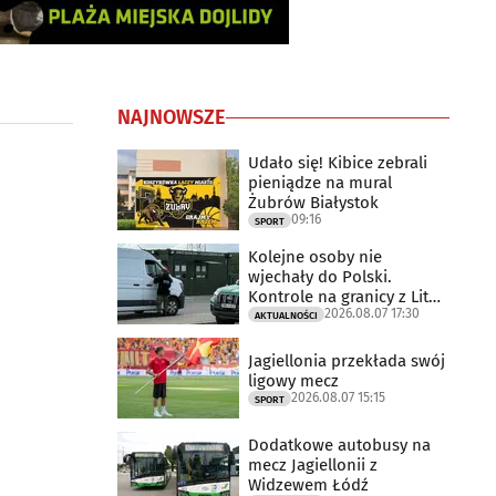
NAJNOWSZE
Udało się! Kibice zebrali
pieniądze na mural
Żubrów Białystok
09:16
SPORT
Kolejne osoby nie
wjechały do Polski.
Kontrole na granicy z Litwą
2026.08.07 17:30
trwają
AKTUALNOŚCI
Jagiellonia przekłada swój
ligowy mecz
2026.08.07 15:15
SPORT
Dodatkowe autobusy na
mecz Jagiellonii z
Widzewem Łódź