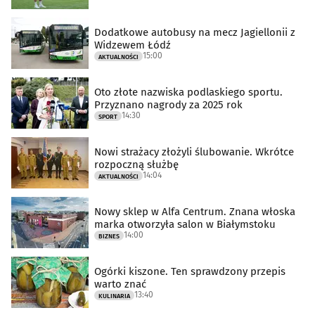
Dodatkowe autobusy na mecz Jagiellonii z
Widzewem Łódź
15:00
AKTUALNOŚCI
Oto złote nazwiska podlaskiego sportu.
Przyznano nagrody za 2025 rok
14:30
SPORT
Nowi strażacy złożyli ślubowanie. Wkrótce
rozpoczną służbę
14:04
AKTUALNOŚCI
Nowy sklep w Alfa Centrum. Znana włoska
marka otworzyła salon w Białymstoku
14:00
BIZNES
Ogórki kiszone. Ten sprawdzony przepis
warto znać
13:40
KULINARIA