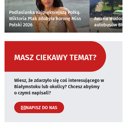
Podlasianka najpiękniejszą Polką.
Wiktoria Ptak zdobyła koronę Miss
Awaria wodocią
Polski 2026
autobusów BKM 
MASZ CIEKAWY TEMAT?
Wiesz, że zdarzyło się coś interesującego w
Białymstoku lub okolicy? Chcesz abyśmy
o czymś napisali?
NAPISZ DO NAS