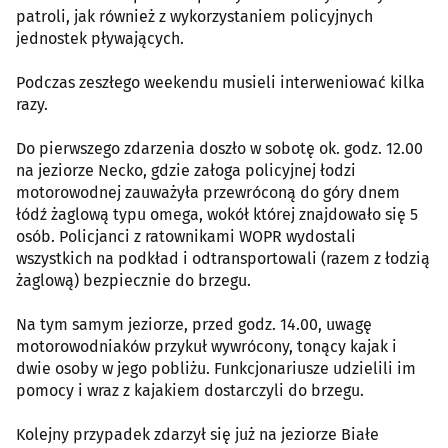
patroli, jak również z wykorzystaniem policyjnych
jednostek pływających.
Podczas zeszłego weekendu musieli interweniować kilka
razy.
Do pierwszego zdarzenia doszło w sobotę ok. godz. 12.00
na jeziorze Necko, gdzie załoga policyjnej łodzi
motorowodnej zauważyła przewróconą do góry dnem
łódź żaglową typu omega, wokół której znajdowało się 5
osób. Policjanci z ratownikami WOPR wydostali
wszystkich na podkład i odtransportowali (razem z łodzią
żaglową) bezpiecznie do brzegu.
Na tym samym jeziorze, przed godz. 14.00, uwagę
motorowodniaków przykuł wywrócony, tonący kajak i
dwie osoby w jego pobliżu. Funkcjonariusze udzielili im
pomocy i wraz z kajakiem dostarczyli do brzegu.
Kolejny przypadek zdarzył się już na jeziorze Białe