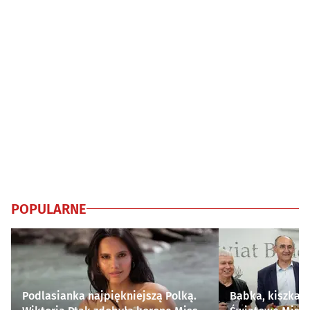
POPULARNE
Podlasianka najpiękniejszą Polką.
Babka, kiszka i