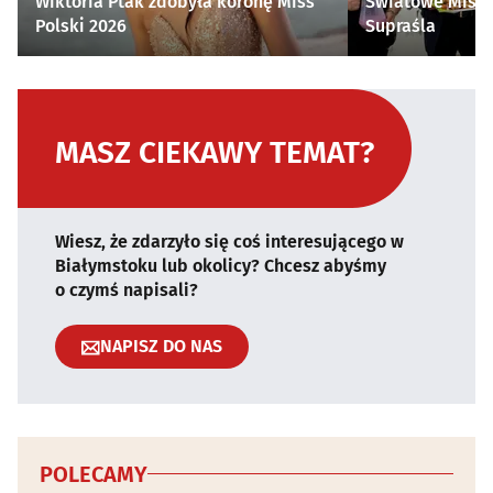
Wiktoria Ptak zdobyła koronę Miss
Światowe Mistr
Polski 2026
Supraśla
MASZ CIEKAWY TEMAT?
Wiesz, że zdarzyło się coś interesującego w
Białymstoku lub okolicy? Chcesz abyśmy
o czymś napisali?
NAPISZ DO NAS
POLECAMY