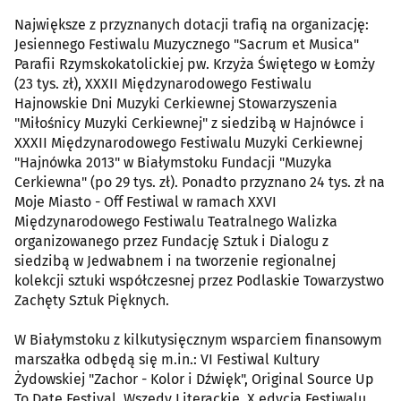
Największe z przyznanych dotacji trafią na organizację:
Jesiennego Festiwalu Muzycznego "Sacrum et Musica"
Parafii Rzymskokatolickiej pw. Krzyża Świętego w Łomży
(23 tys. zł), XXXII Międzynarodowego Festiwalu
Hajnowskie Dni Muzyki Cerkiewnej Stowarzyszenia
"Miłośnicy Muzyki Cerkiewnej" z siedzibą w Hajnówce i
XXXII Międzynarodowego Festiwalu Muzyki Cerkiewnej
"Hajnówka 2013" w Białymstoku Fundacji "Muzyka
Cerkiewna" (po 29 tys. zł). Ponadto przyznano 24 tys. zł na
Moje Miasto - Off Festiwal w ramach XXVI
Międzynarodowego Festiwalu Teatralnego Walizka
organizowanego przez Fundację Sztuk i Dialogu z
siedzibą w Jedwabnem i na tworzenie regionalnej
kolekcji sztuki współczesnej przez Podlaskie Towarzystwo
Zachęty Sztuk Pięknych.
W Białymstoku z kilkutysięcznym wsparciem finansowym
marszałka odbędą się m.in.: VI Festiwal Kultury
Żydowskiej "Zachor - Kolor i Dźwięk", Original Source Up
To Date Festival, Wszędy Literackie, X edycja Festiwalu