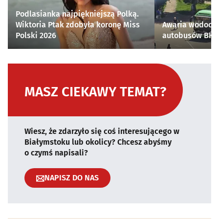
Podlasianka najpiękniejszą Polką.
Wiktoria Ptak zdobyła koronę Miss
Awaria wodocią
Polski 2026
autobusów BKM 
MASZ CIEKAWY TEMAT?
Wiesz, że zdarzyło się coś interesującego w
Białymstoku lub okolicy? Chcesz abyśmy
o czymś napisali?
NAPISZ DO NAS