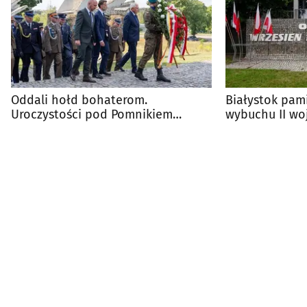
Oddali hołd bohaterom.
Białystok pami
Uroczystości pod Pomnikiem
wybuchu II wo
Obrońców Białegostoku
obrony miasta