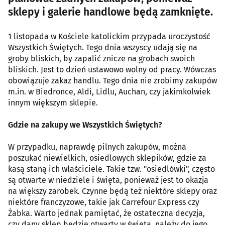
sklepy i galerie handlowe będą zamknięte.
1 listopada w Kościele katolickim przypada uroczystość
Wszystkich Świętych. Tego dnia wszyscy udają się na
groby bliskich, by zapalić znicze na grobach swoich
bliskich. Jest to dzień ustawowo wolny od pracy. Wówczas
obowiązuje zakaz handlu. Tego dnia nie zrobimy zakupów
m.in. w Biedronce, Aldi, Lidlu, Auchan, czy jakimkolwiek
innym większym sklepie.
Gdzie na zakupy we Wszystkich Świętych?
W przypadku, naprawdę pilnych zakupów, można
poszukać niewielkich, osiedlowych sklepików, gdzie za
kasą staną ich właściciele. Takie tzw. "osiedlówki", często
są otwarte w niedziele i święta, ponieważ jest to okazja
na większy zarobek. Czynne będą też niektóre sklepy oraz
niektóre franczyzowe, takie jak Carrefour Express czy
Żabka. Warto jednak pamiętać, że ostateczna decyzja,
czy dany sklep będzie otwarty w święta, należy do jego