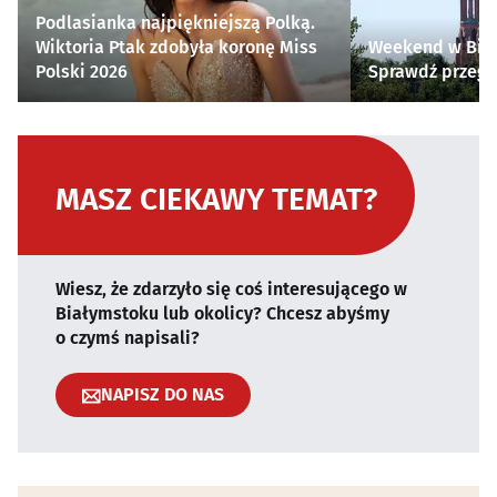
Podlasianka najpiękniejszą Polką.
Wiktoria Ptak zdobyła koronę Miss
Weekend w Biał
Polski 2026
Sprawdź przegl
MASZ CIEKAWY TEMAT?
Wiesz, że zdarzyło się coś interesującego w
Białymstoku lub okolicy? Chcesz abyśmy
o czymś napisali?
NAPISZ DO NAS