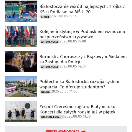
Białostoczanie wśród najlepszych. Trójka z
KS-u Podlasie na MŚ U-20
2026.08.05 15:17
SPORT
Kolejne instytucje w Podlaskiem wzmocnią
bezpieczeństwo kryzysowe
2026.08.05 15:00
AKTUALNOŚCI
Burmistrz Choroszczy z Brązowym Medalem
za Zasługi dla Policji
2026.08.05 14:30
AKTUALNOŚCI
Politechnika Białostocka rozwija system
wsparcia. Co oferuje studentom?
2026.08.05 14:00
NAUKA
Zespół Czereśnie zagra w Białymstoku.
Koncert dla całych rodzin już w piątek
2026.08.05 13:30
KULTURA I ROZRYWKA
WIĘCEJ WIADOMOŚCI