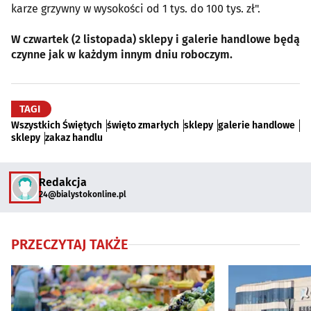
karze grzywny w wysokości od 1 tys. do 100 tys. zł".
W czwartek (2 listopada) sklepy i galerie handlowe będą
czynne jak w każdym innym dniu roboczym.
TAGI
Wszystkich Świętych
święto zmarłych
sklepy
galerie handlowe
sklepy
zakaz handlu
Redakcja
24@bialystokonline.pl
PRZECZYTAJ TAKŻE