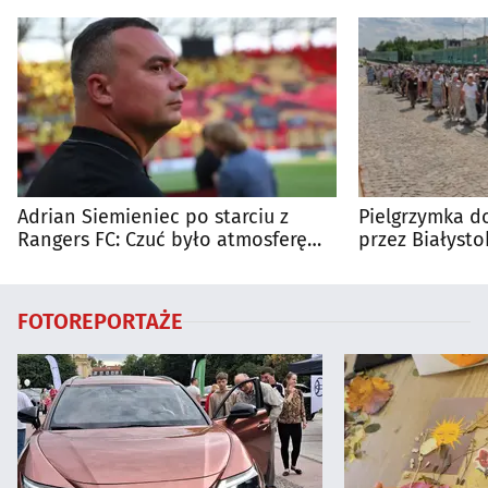
Adrian Siemieniec po starciu z
Pielgrzymka do
Rangers FC: Czuć było atmosferę
przez Białysto
dużego meczu
utrudnienia?
FOTOREPORTAŻE