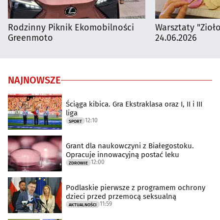
Rodzinny Piknik Ekomobilności
Warsztaty "Zioł
Greenmoto
24.06.2026
NAJNOWSZE
Ściąga kibica. Gra Ekstraklasa oraz I, II i III
liga
12:10
SPORT
Grant dla naukowczyni z Białegostoku.
Opracuje innowacyjną postać leku
12:00
ZDROWIE
Podlaskie pierwsze z programem ochrony
dzieci przed przemocą seksualną
11:59
AKTUALNOŚCI