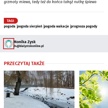
grzmoty miewa, tedy też do końca takąż nutkę śpiewa
TAGI
pogoda
pogoda sierpień
pogoda wakacje
prognoza pogody
Monika Zysk
24@bialystokonline.pl
PRZECZYTAJ TAKŻE