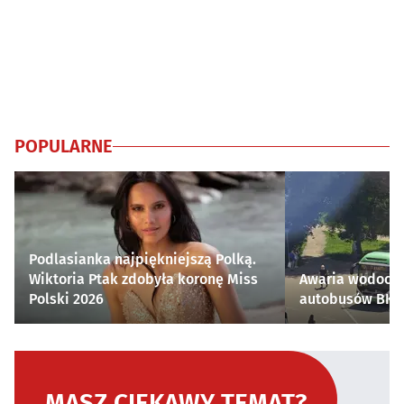
POPULARNE
Podlasianka najpiękniejszą Polką.
Wiktoria Ptak zdobyła koronę Miss
Awaria wodocią
Polski 2026
autobusów BKM 
MASZ CIEKAWY TEMAT?