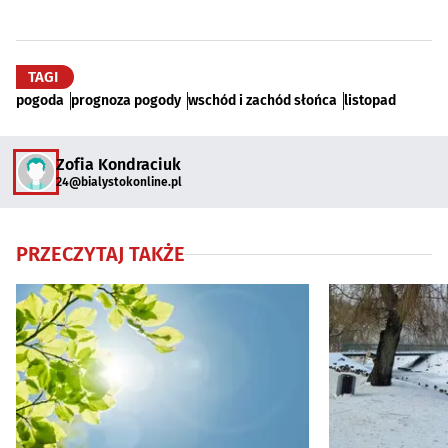
TAGI
pogoda
prognoza pogody
wschód i zachód słońca
listopad
Zofia Kondraciuk
24@bialystokonline.pl
PRZECZYTAJ TAKŻE