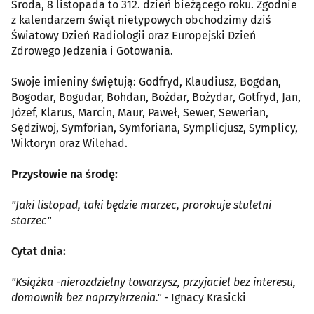
Środa, 8 listopada to 312. dzień bieżącego roku. Zgodnie
z kalendarzem świąt nietypowych obchodzimy dziś
Światowy Dzień Radiologii oraz Europejski Dzień
Zdrowego Jedzenia i Gotowania.
Swoje imieniny świętują: Godfryd, Klaudiusz, Bogdan,
Bogodar, Bogudar, Bohdan, Bożdar, Bożydar, Gotfryd, Jan,
Józef, Klarus, Marcin, Maur, Paweł, Sewer, Sewerian,
Sędziwoj, Symforian, Symforiana, Symplicjusz, Symplicy,
Wiktoryn oraz Wilehad.
Przysłowie na środę:
"Jaki listopad, taki będzie marzec, prorokuje stuletni
starzec"
Cytat dnia:
"Książka -nieroz­dziel­ny to­warzysz, przy­jaciel bez in­te­resu,
do­mow­nik bez naprzykrzenia."
- Ignacy Krasicki