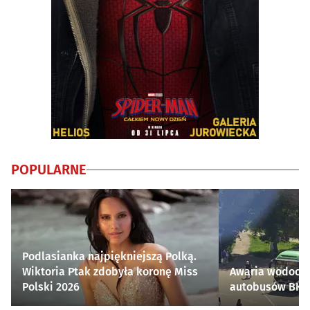
POPULARNE
Podlasianka najpiękniejszą Polką.
Wiktoria Ptak zdobyła koronę Miss
Awaria wodocią
Polski 2026
autobusów BKM 