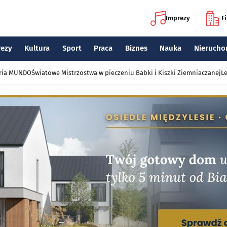
Imprezy
F
rezy
Kultura
Sport
Praca
Biznes
Nauka
Nierucho
eria MUNDO
Światowe Mistrzostwa w pieczeniu Babki i Kiszki Ziemniaczanej
Le