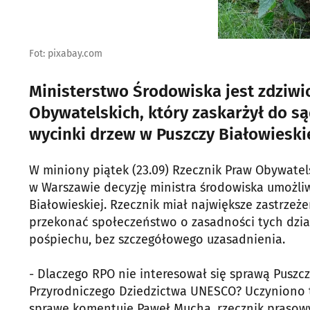
Fot: pixabay.com
Ministerstwo Środowiska jest zdziw
Obywatelskich, który zaskarżył do s
wycinki drzew w Puszczy Białowieskiej
W miniony piątek (23.09) Rzecznik Praw Obywate
w Warszawie decyzję ministra środowiska umożliw
Białowieskiej. Rzecznik miał największe zastrzeże
przekonać społeczeństwo o zasadności tych dzia
pośpiechu, bez szczegółowego uzasadnienia.
- Dlaczego RPO nie interesował się sprawą Puszcz
Przyrodniczego Dziedzictwa UNESCO? Uczyniono to
sprawę komentuje Paweł Mucha, rzecznik prasowy