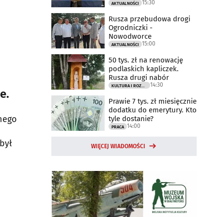
15:30
AKTUALNOŚCI
Rusza przebudowa drogi
Ogrodniczki -
Nowodworce
15:00
AKTUALNOŚCI
50 tys. zł na renowację
podlaskich kapliczek.
Rusza drugi nabór
14:30
KULTURA I ROZRYWKA
e.
Prawie 7 tys. zł miesięcznie
dodatku do emerytury. Kto
jnego
tyle dostanie?
14:00
PRACA
 był
WIĘCEJ WIADOMOŚCI