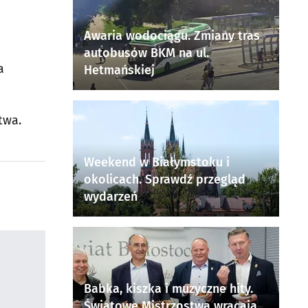
Awaria wodociągu. Zmiany tras
autobusów BKM na ul.
a
Hetmańskiej
twa.
Weekend w Białymstoku i
okolicach. Sprawdź przegląd
wydarzeń
Babka, kiszka i muzyczne hity.
Światowe Mistrzostwa wracają