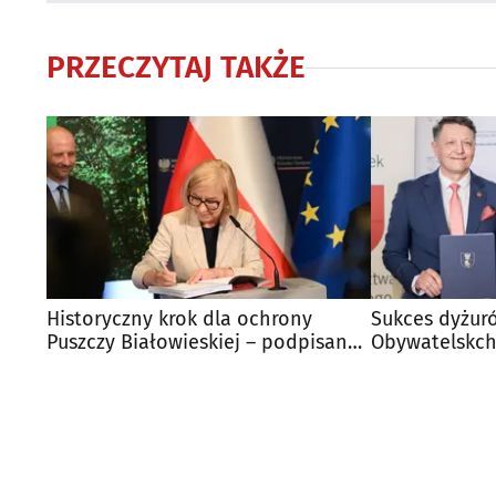
PRZECZYTAJ TAKŻE
Historyczny krok dla ochrony
Sukces dyżur
Puszczy Białowieskiej – podpisano
Obywatelskch
plan UNESCO
Będzie nowe 