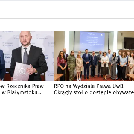
ów Rzecznika Praw
RPO na Wydziale Prawa UwB.
 w Białymstoku.
Okrągły stół o dostępie obywate
biuro?
do prawa