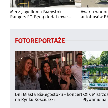
Mecz Jagiellonia Białystok –
Awaria wodoc
Rangers FC. Będą dodatkowe
autobusów BK
autobusy dla kibiców
FOTOREPORTAŻE
Dni Miasta Białegostoku - koncert
XXIX Mistrzo
na Rynku Kościuszki
Pływaniu na