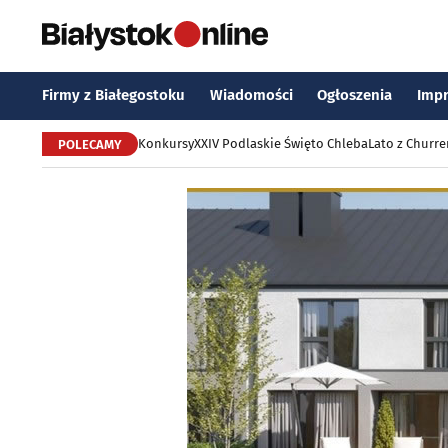
Firmy z Białegostoku
Wiadomości
Ogłoszenia
Imp
Konkursy
XXIV Podlaskie Święto Chleba
Lato z Churr
POLECAMY