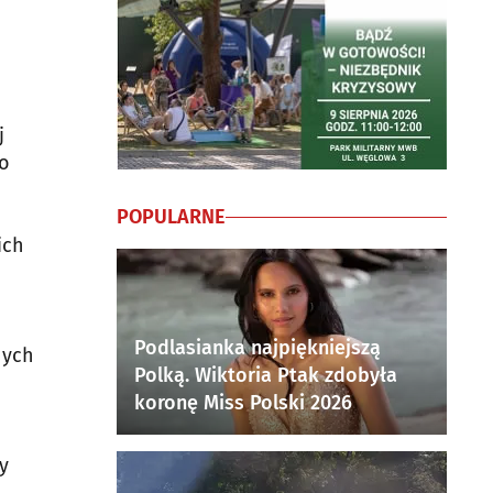
j
do
POPULARNE
ich
Podlasianka najpiękniejszą
nych
Polką. Wiktoria Ptak zdobyła
koronę Miss Polski 2026
y