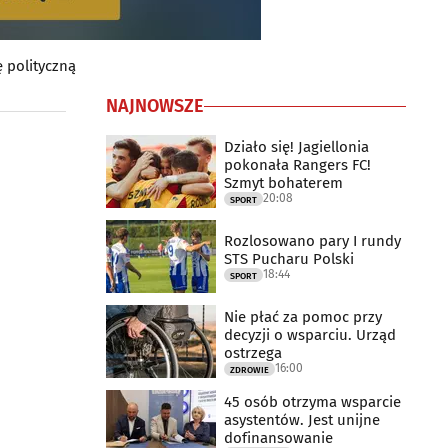
 polityczną
NAJNOWSZE
Działo się! Jagiellonia
pokonała Rangers FC!
Szmyt bohaterem
20:08
SPORT
Rozlosowano pary I rundy
STS Pucharu Polski
18:44
SPORT
Nie płać za pomoc przy
decyzji o wsparciu. Urząd
ostrzega
16:00
ZDROWIE
45 osób otrzyma wsparcie
asystentów. Jest unijne
dofinansowanie