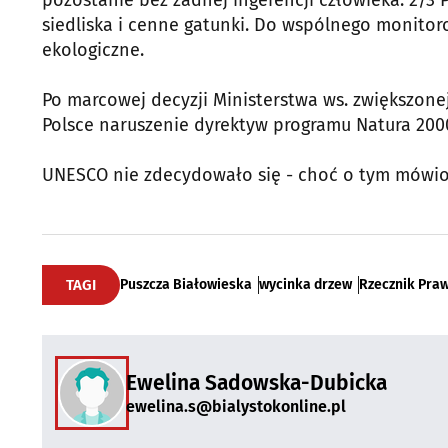
pozostanie bez żadnej ingerencji człowieka. 2/3
siedliska i cenne gatunki. Do wspólnego monitor
ekologiczne.
Po marcowej decyzji Ministerstwa ws. zwiększonej
Polsce naruszenie dyrektyw programu Natura 2000
UNESCO nie zdecydowało się - choć o tym mówion
TAGI
Puszcza Białowieska
wycinka drzew
Rzecznik Pra
Ewelina Sadowska-Dubicka
ewelina.s@bialystokonline.pl