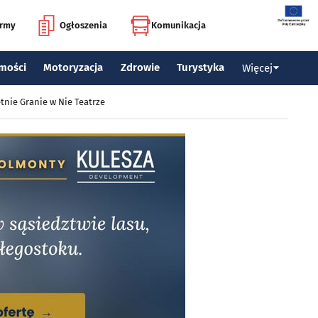
irmy
Ogłoszenia
Komunikacja
mości
Motoryzacja
Zdrowie
Turystyka
Więcej
tnie Granie w Nie Teatrze