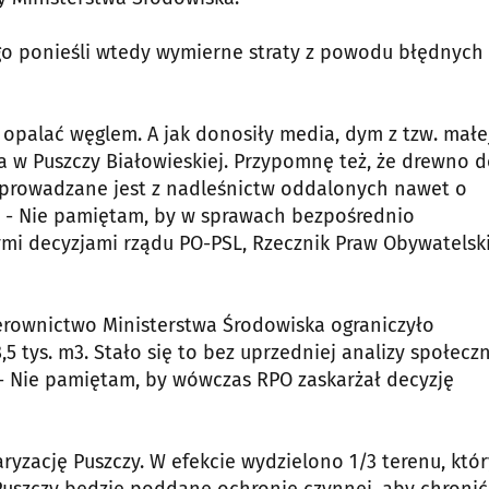
go ponieśli wtedy wymierne straty z powodu błędnych
 opalać węglem. A jak donosiły media, dym z tzw. małe
 w Puszczy Białowieskiej. Przypomnę też, że drewno 
sprowadzane jest z nadleśnictw oddalonych nawet o
. - Nie pamiętam, by w sprawach bezpośrednio
i decyzjami rządu PO-PSL, Rzecznik Praw Obywatelsk
ierownictwo Ministerstwa Środowiska ograniczyło
5 tys. m3. Stało się to bez uprzedniej analizy społecz
 - Nie pamiętam, by wówczas RPO zaskarżał decyzję
yzację Puszczy. W efekcie wydzielono 1/3 terenu, któr