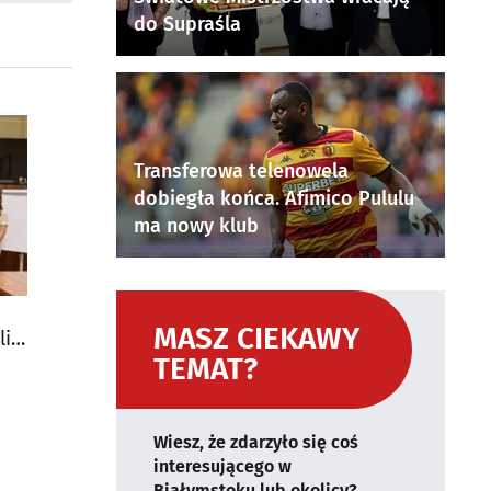
do Supraśla
Transferowa telenowela
dobiegła końca. Afimico Pululu
ma nowy klub
MASZ CIEKAWY
li
TEMAT?
Wiesz, że zdarzyło się coś
interesującego w
Białymstoku lub okolicy?