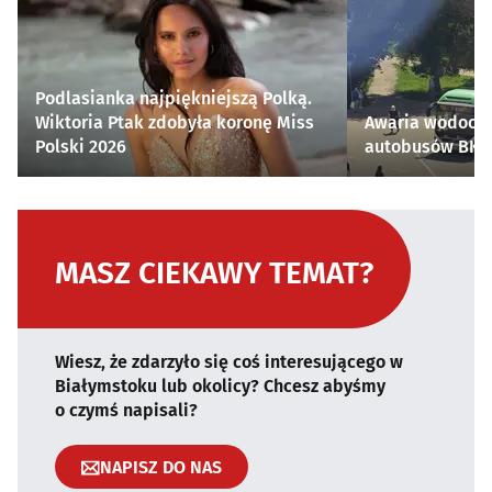
Podlasianka najpiękniejszą Polką.
Wiktoria Ptak zdobyła koronę Miss
Awaria wodocią
Polski 2026
autobusów BKM 
MASZ CIEKAWY TEMAT?
Wiesz, że zdarzyło się coś interesującego w
Białymstoku lub okolicy? Chcesz abyśmy
o czymś napisali?
NAPISZ DO NAS