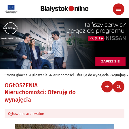
Strona główna
Ogłoszenia
Nieruchomości: Oferuję do wynajęcia
Wynajmę 2 
OGŁOSZENIA
Nieruchomości: Oferuję do
wynajęcia
Ogłoszenie archiwalne