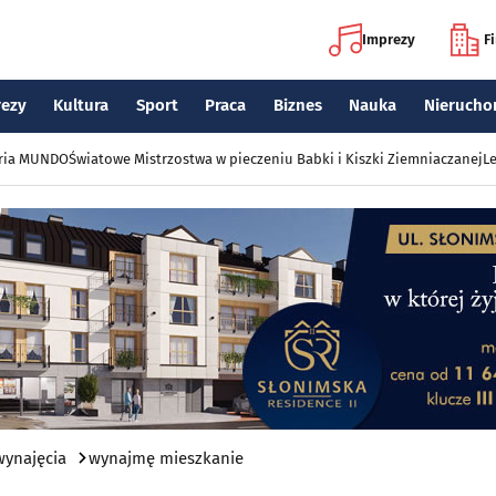
Imprezy
F
rezy
Kultura
Sport
Praca
Biznes
Nauka
Nierucho
eria MUNDO
Światowe Mistrzostwa w pieczeniu Babki i Kiszki Ziemniaczanej
Le
wynajęcia
wynajmę mieszkanie