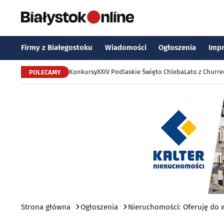
Firmy z Białegostoku
Wiadomości
Ogłoszenia
Imp
Konkursy
XXIV Podlaskie Święto Chleba
Lato z Churr
POLECAMY
Strona główna
Ogłoszenia
Nieruchomości: Oferuję do 