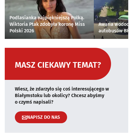
Podlasianka najpiękniejszą Polką.
Wiktoria Ptak zdobyła koronę Miss
Awaria wodocią
Polski 2026
autobusów BKM 
MASZ CIEKAWY TEMAT?
Wiesz, że zdarzyło się coś interesującego w
Białymstoku lub okolicy? Chcesz abyśmy
o czymś napisali?
NAPISZ DO NAS