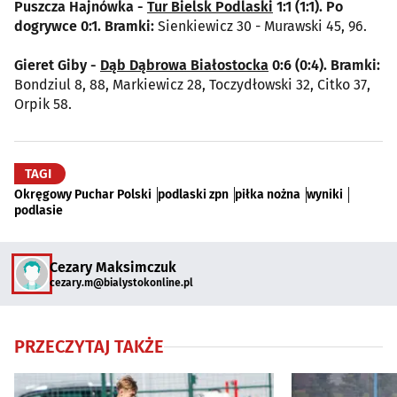
Puszcza Hajnówka -
Tur Bielsk Podlaski
1:1 (1:1). Po
dogrywce 0:1. Bramki:
Sienkiewicz 30 - Murawski 45, 96.
Gieret Giby -
Dąb Dąbrowa Białostocka
0:6 (0:4). Bramki:
Bondziul 8, 88, Markiewicz 28, Toczydłowski 32, Citko 37,
Orpik 58.
TAGI
Okręgowy Puchar Polski
podlaski zpn
piłka nożna
wyniki
podlasie
Cezary Maksimczuk
cezary.m@bialystokonline.pl
PRZECZYTAJ TAKŻE