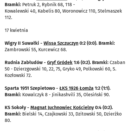
Bramki:
Petruk 2, Rybnik 68, 118 -
Kowalewski 40, Kabelis 80, Woronowicz 110, Stelmaszek
112.
17 kwietnia
Wigry II Suwałki -
Wissa Szczuczyn
0:2 (0:0). Bramki:
Zambrowski 55, Kurcewicz 68.
Rudnia Zabłudów -
Gryf Gródek
1:6 (0:2). Bramki:
Czaban
50 - Dzierzgowski 10, 22, 75, Gryko 49, Polkowski 60, S.
Kozłowski 72.
Sparta 1951 Szepietowo -
ŁKS 1926 Łomża
1:2 (1:1).
Bramki:
Kowalczyk 8 - Jinikashvili 35, Olesiński 90.
KS Sokoły -
Magnat Juchnowiec Kościelny
0:4 (0:2).
Bramki:
Bielski 14, Czajkowski 33, Dzitowski 50, Dzierżko
80.