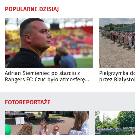
POPULARNE DZISIAJ
Adrian Siemieniec po starciu z
Pielgrzymka do
Rangers FC: Czuć było atmosferę
przez Białysto
dużego meczu
utrudnienia?
FOTOREPORTAŻE