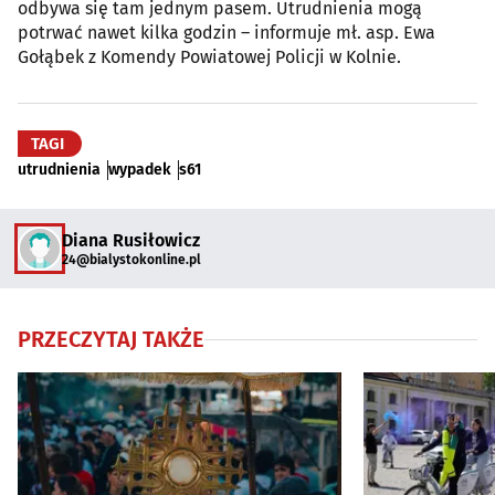
odbywa się tam jednym pasem. Utrudnienia mogą
potrwać nawet kilka godzin – informuje mł. asp. Ewa
Gołąbek z Komendy Powiatowej Policji w Kolnie.
TAGI
utrudnienia
wypadek
s61
Diana Rusiłowicz
24@bialystokonline.pl
PRZECZYTAJ TAKŻE