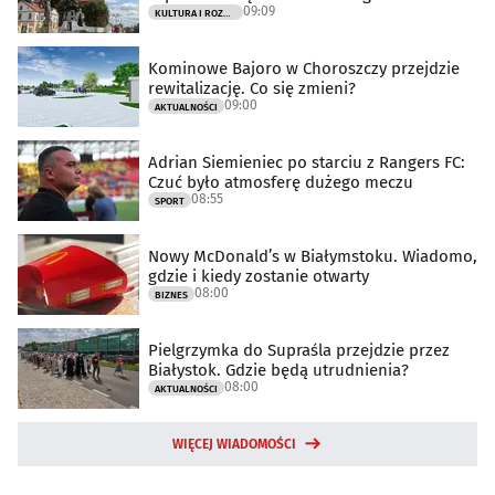
09:09
KULTURA I ROZRYWKA
Kominowe Bajoro w Choroszczy przejdzie
rewitalizację. Co się zmieni?
09:00
AKTUALNOŚCI
Adrian Siemieniec po starciu z Rangers FC:
Czuć było atmosferę dużego meczu
08:55
SPORT
Nowy McDonald’s w Białymstoku. Wiadomo,
gdzie i kiedy zostanie otwarty
08:00
BIZNES
Pielgrzymka do Supraśla przejdzie przez
Białystok. Gdzie będą utrudnienia?
08:00
AKTUALNOŚCI
WIĘCEJ WIADOMOŚCI