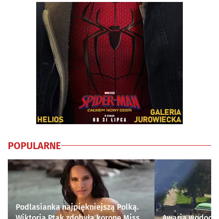
POPULARNE
Podlasianka najpiękniejszą Polką.
Wiktoria Ptak zdobyła koronę Miss
Awaria wodocią