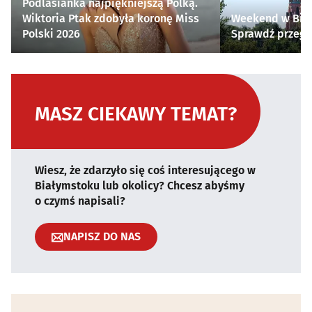
Podlasianka najpiękniejszą Polką.
Wiktoria Ptak zdobyła koronę Miss
Weekend w Biał
Polski 2026
Sprawdź przegl
MASZ CIEKAWY TEMAT?
Wiesz, że zdarzyło się coś interesującego w
Białymstoku lub okolicy? Chcesz abyśmy
o czymś napisali?
NAPISZ DO NAS