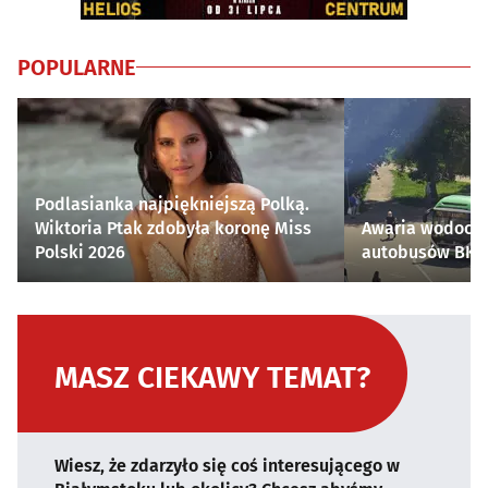
POPULARNE
Podlasianka najpiękniejszą Polką.
Wiktoria Ptak zdobyła koronę Miss
Awaria wodocią
Polski 2026
autobusów BKM 
MASZ CIEKAWY TEMAT?
Wiesz, że zdarzyło się coś interesującego w