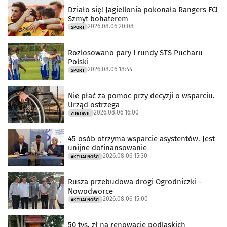
Działo się! Jagiellonia pokonała Rangers FC!
Szmyt bohaterem
2026.08.06 20:08
SPORT
Rozlosowano pary I rundy STS Pucharu
Polski
2026.08.06 18:44
SPORT
Nie płać za pomoc przy decyzji o wsparciu.
Urząd ostrzega
2026.08.06 16:00
ZDROWIE
45 osób otrzyma wsparcie asystentów. Jest
unijne dofinansowanie
2026.08.06 15:30
AKTUALNOŚCI
Rusza przebudowa drogi Ogrodniczki -
Nowodworce
2026.08.06 15:00
AKTUALNOŚCI
50 tys. zł na renowację podlaskich