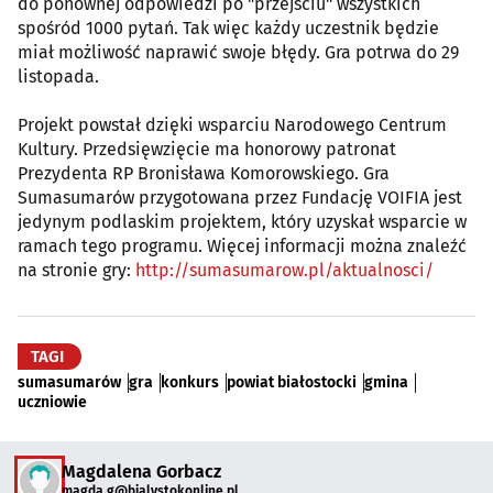
do ponownej odpowiedzi po "przejściu" wszystkich
spośród 1000 pytań. Tak więc każdy uczestnik będzie
miał możliwość naprawić swoje błędy. Gra potrwa do 29
listopada.
Projekt powstał dzięki wsparciu Narodowego Centrum
Kultury. Przedsięwzięcie ma honorowy patronat
Prezydenta RP Bronisława Komorowskiego. Gra
Sumasumarów przygotowana przez Fundację VOIFIA jest
jedynym podlaskim projektem, który uzyskał wsparcie w
ramach tego programu. Więcej informacji można znaleźć
na stronie gry:
http://sumasumarow.pl/aktualnosci/
TAGI
sumasumarów
gra
konkurs
powiat białostocki
gmina
uczniowie
Magdalena Gorbacz
magda.g@bialystokonline.pl