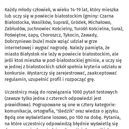
Każdy młody człowiek, w wieku 14-19 lat, który mieszka
lub uczy się w powiecie białostockim (gminy: Czarna
Białostocka, Wasilków, Supraśl, Gródek, Michałowo,
Zabłudów, Juchnowiec Kościelny, Turośń Kościelna, Suraż,
Poświętne, Łapy, Choroszcz, Tykocin, Zawady,
Dobrzyniewo Duże) może wziąć udział w grze
internetowej i wygrać nagrodę. Należy pamięta, że
miasto Białystok nie leży w powiecie białostockim, ale
jeśli ktoś mieszka w pod-białostockiej gminie, a uczy się
w jednej z białostockich szkół spełnia kryteria udziału w
konkursie. Wystarczy się zarejestrować, zaakceptować
regulamin, uzupełnić profil i rozpocząć grę.
Uczestnicy mają do rozwiązania 1000 pytań testowych
(zawsze tylko jedna z czterech odpowiedzi jest
prawidłowa). Pogrupowane są one w cztery kategorie:
komunikacja, ortografia, "śledzik" oraz wiedza o języku.
Będą one wyświetlane losowo, po 100 na dobę. Pytania,
na które uczestnicy odpowiedzą błędnie wyświetlą się