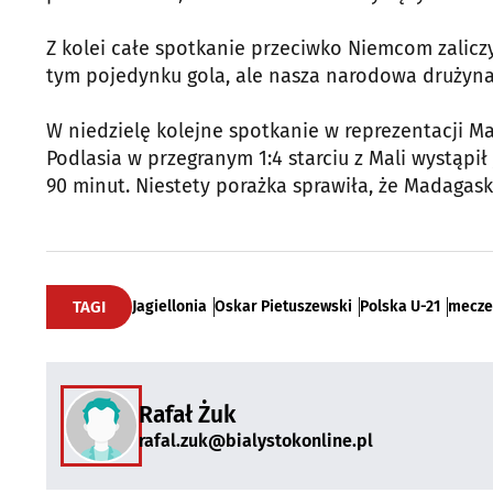
Z kolei całe spotkanie przeciwko Niemcom zaliczy
tym pojedynku gola, ale nasza narodowa drużyna i
W niedzielę kolejne spotkanie w reprezentacji M
Podlasia w przegranym 1:4 starciu z Mali wystąp
90 minut. Niestety porażka sprawiła, że Madagask
TAGI
Jagiellonia
Oskar Pietuszewski
Polska U-21
mecze
Rafał Żuk
rafal.zuk@bialystokonline.pl