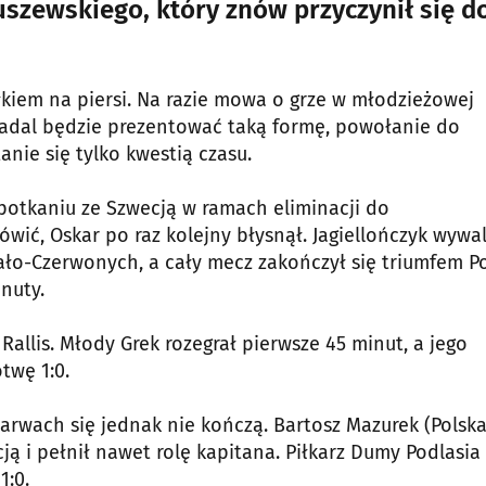
szewskiego, który znów przyczynił się d
ełkiem na piersi. Na razie mowa o grze w młodzieżowej
gi nadal będzie prezentować taką formę, powołanie do
nie się tylko kwestią czasu.
spotkaniu ze Szwecją w ramach eliminacji do
ić, Oskar po raz kolejny błysnął. Jagiellończyk wywal
ało-Czerwonych, a cały mecz zakończył się triumfem Po
nuty.
Rallis. Młody Grek rozegrał pierwsze 45 minut, a jego
twę 1:0.
rwach się jednak nie kończą. Bartosz Mazurek (Polska
ą i pełnił nawet rolę kapitana. Piłkarz Dumy Podlasia 
1:0.