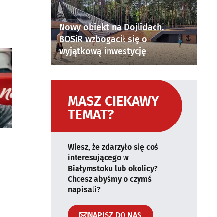
Nowy obiekt na Dojlidach.
BOSiR wzbogacił się o
wyjątkową inwestycję
MASZ CIEKAWY
TEMAT?
Wiesz, że zdarzyło się coś
interesującego w
Białymstoku lub okolicy?
Chcesz abyśmy o czymś
napisali?
NAPISZ DO NAS