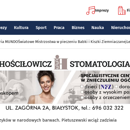
Imprezy
F
rezy
Kultura
Sport
Praca
Biznes
Nauka
Nierucho
eria MUNDO
Światowe Mistrzostwa w pieczeniu Babki i Kiszki Ziemniaczanej
Le
czyków w narodowych barwach. Pietuszewski wciąż zadziwia