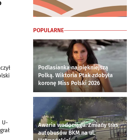
o
POPULARNE
Podlasianka najpiękniejszą
czył
Polką. Wiktoria Ptak zdobyła
lski
koronę Miss Polski 2026
 U-
Awaria wodociągu. Zmiany tras
grał
autobusów BKM na ul.