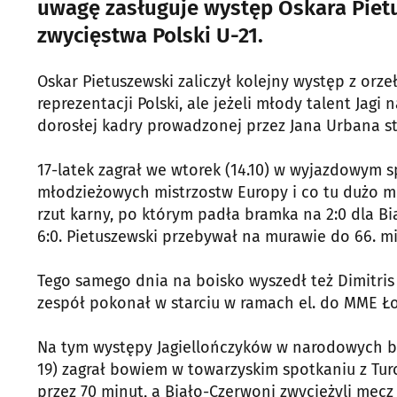
uwagę zasługuje występ Oskara Pietu
zwycięstwa Polski U-21.
Oskar Pietuszewski zaliczył kolejny występ z orz
reprezentacji Polski, ale jeżeli młody talent Ja
dorosłej kadry prowadzonej przez Jana Urbana sta
17-latek zagrał we wtorek (14.10) w wyjazdowym 
młodzieżowych mistrzostw Europy i co tu dużo mów
rzut karny, po którym padła bramka na 2:0 dla Bi
6:0. Pietuszewski przebywał na murawie do 66. mi
Tego samego dnia na boisko wyszedł też Dimitris 
zespół pokonał w starciu w ramach el. do MME Ło
Na tym występy Jagiellończyków w narodowych ba
19) zagrał bowiem w towarzyskim spotkaniu z Turcj
przez 70 minut, a Biało-Czerwoni zwyciężyli mecz 