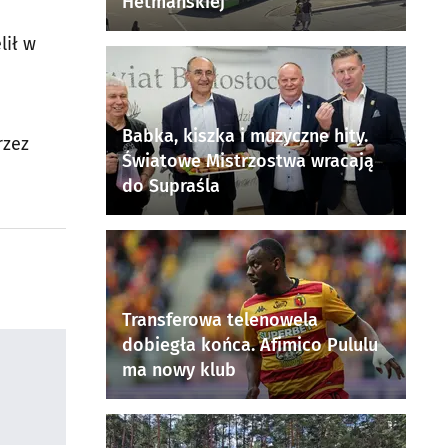
Hetmańskiej
lił w
Babka, kiszka i muzyczne hity.
rzez
Światowe Mistrzostwa wracają
do Supraśla
Transferowa telenowela
dobiegła końca. Afimico Pululu
ma nowy klub