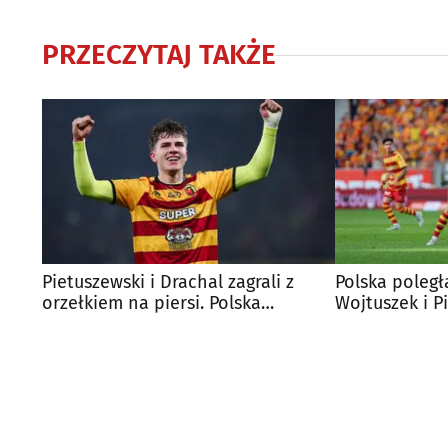
PRZECZYTAJ TAKŻE
Pietuszewski i Drachal zagrali z
Polska poległa
orzełkiem na piersi. Polska
Wojtuszek i P
pokonała Włochy!