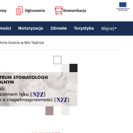
irmy
Ogłoszenia
Komunikacja
mości
Motoryzacja
Zdrowie
Turystyka
Więcej
tnie Granie w Nie Teatrze