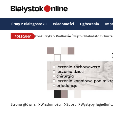
Firmy z Białegostoku
Wiadomości
Ogłoszenia
Imp
Konkursy
XXIV Podlaskie Święto Chleba
Lato z Churr
POLECAMY
Strona główna
Wiadomości
Sport
Występy Jagielloń