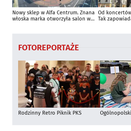
Nowy sklep w Alfa Centrum. Znana
Od koncertów
włoska marka otworzyła salon w
Tak zapowiad
Białymstoku
regionie
FOTOREPORTAŻE
Rodzinny Retro Piknik PKS
Ogólnopolsk