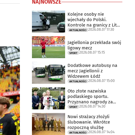
NAJNOWSZE
Kolejne osoby nie
wjechały do Polski.
Kontrole na granicy z Litwą
2026.08.07 17:30
trwają
AKTUALNOŚCI
Jagiellonia przekłada swój
ligowy mecz
2026.08.07 15:15
SPORT
Dodatkowe autobusy na
mecz Jagiellonii z
Widzewem Łódź
2026.08.07 15:00
AKTUALNOŚCI
Oto złote nazwiska
podlaskiego sportu.
Przyznano nagrody za
2026.08.07 14:30
2025 rok
SPORT
Nowi strażacy złożyli
ślubowanie. Wkrótce
rozpoczną służbę
2026.08.07 14:04
AKTUALNOŚCI